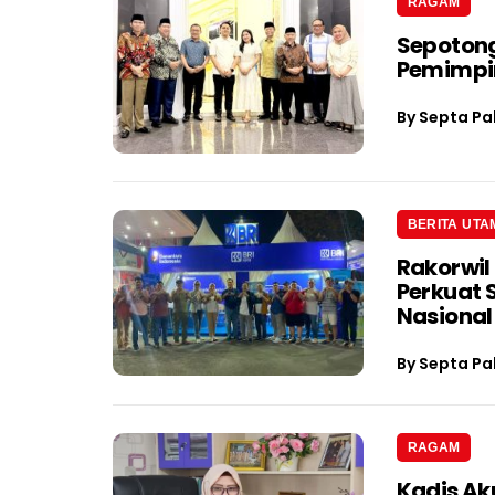
RAGAM
Sepotong
Pemimpin
By
Septa Pa
BERITA UTA
Rakorwil
Perkuat 
Nasional
By
Septa Pa
RAGAM
Kadis Ak