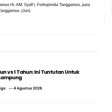
amus Hi. AM. Syafi’i, Forkopimda Tanggamus, para
Tanggamus. (Jun)
liun vs 1 Tahun: Ini Tuntutan Untuk
 Lampung
lga
4 Agustus 2026