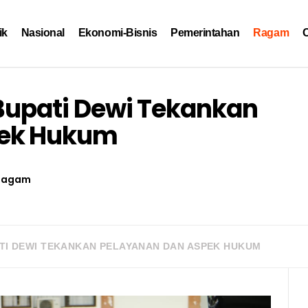
ik
Nasional
Ekonomi-Bisnis
Pemerintahan
Ragam
O
 Bupati Dewi Tekankan
pek Hukum
Ragam
ATI DEWI TEKANKAN PELAYANAN DAN ASPEK HUKUM