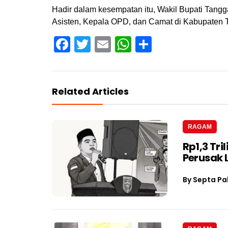
Hadir dalam kesempatan itu, Wakil Bupati Tangg
Asisten, Kepala OPD, dan Camat di Kabupaten 
Facebook
Twitter
Email
WhatsApp
Share
Related Articles
RAGAM
Rp1,3 Tri
Perusak
By
Septa Pa