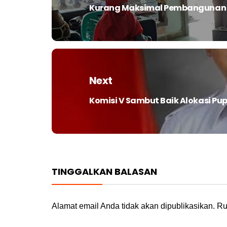
Kurang Maksimal Pembangunan d
Previous
post:
Next
Komisi V Sambut Baik Alokasi Pup
Next
post:
TINGGALKAN BALASAN
Alamat email Anda tidak akan dipublikasikan.
Ru