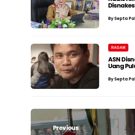
Disnake
By
Septa Pa
RAGAM
ASN Dis
Uang Pul
By
Septa Pa
Navigasi
pos
Previous