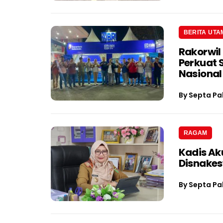
BERITA UTA
Rakorwil
Perkuat 
Nasional
By
Septa Pa
RAGAM
Kadis Ak
Disnake
By
Septa Pa