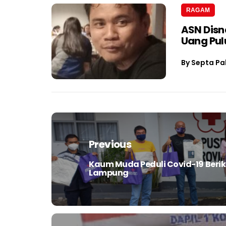
RAGAM
ASN Dis
Uang Pul
By
Septa Pa
Navigasi
pos
Previous
Kaum Muda Peduli Covid-19 Berik
Previous
Lampung
post: