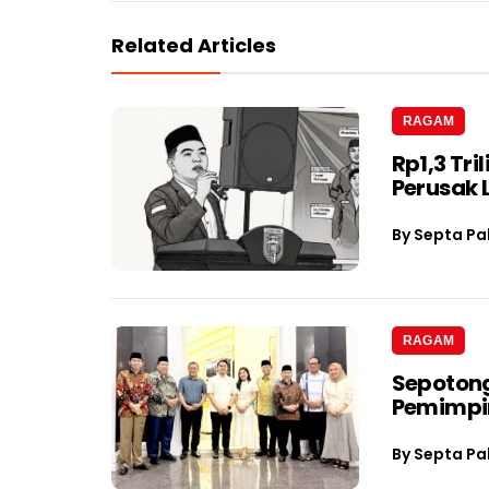
Related Articles
RAGAM
Rp1,3 Tri
Perusak
By
Septa Pa
RAGAM
Sepotong
Pemimpin
By
Septa Pa