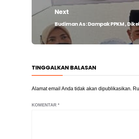
Next
Budiman As : Dampak PPKM , Dik
Next
post:
TINGGALKAN BALASAN
Alamat email Anda tidak akan dipublikasikan.
Ru
KOMENTAR
*