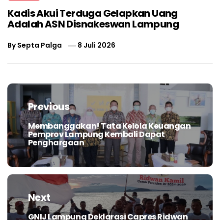
Kadis Akui Terduga Gelapkan Uang
Adalah ASN Disnakeswan Lampung
By
Septa Palga
8 Juli 2026
Navigasi
pos
Previous
Membanggakan! Tata Kelola Keuangan
Previous
Pemprov Lampung Kembali Dapat
post:
Penghargaan
Next
GNIJ Lampung Deklarasi Capres Ridwan
Next