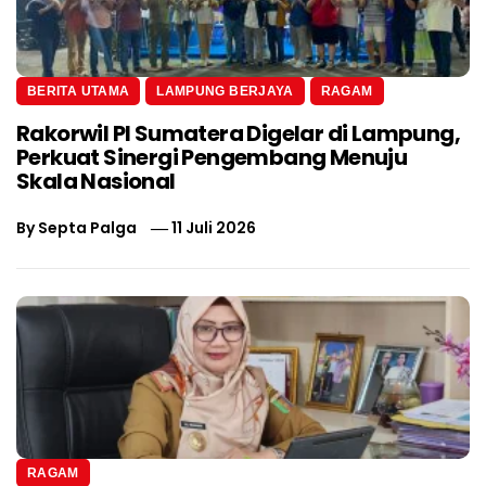
BERITA UTAMA
LAMPUNG BERJAYA
RAGAM
Rakorwil PI Sumatera Digelar di Lampung,
Perkuat Sinergi Pengembang Menuju
Skala Nasional
By
Septa Palga
11 Juli 2026
RAGAM