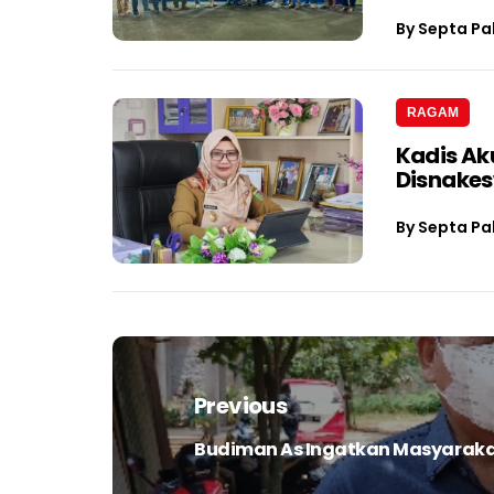
By
Septa Pa
RAGAM
Kadis Ak
Disnake
By
Septa Pa
Navigasi
pos
Previous
Budiman As Ingatkan Masyarakat
Previous
post: