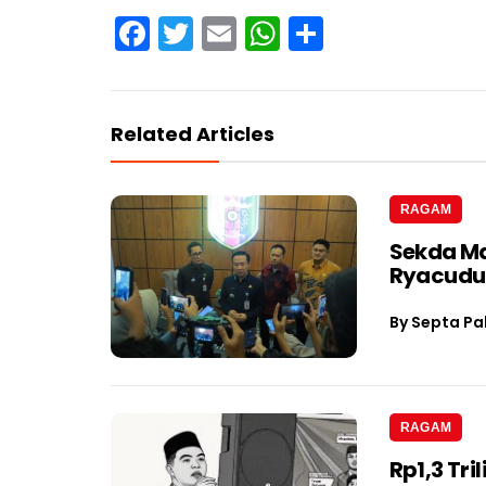
Facebook
Twitter
Email
WhatsApp
Share
Related Articles
RAGAM
Sekda Ma
Ryacudu
By
Septa Pa
RAGAM
Rp1,3 Tri