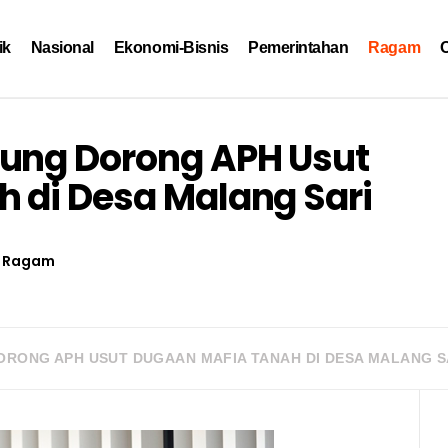
ik
Nasional
Ekonomi-Bisnis
Pemerintahan
Ragam
O
pung Dorong APH Usut
 di Desa Malang Sari
Ragam
DORONG APH USUT DUGAAN MAFIA TANAH DI DESA MALANG S