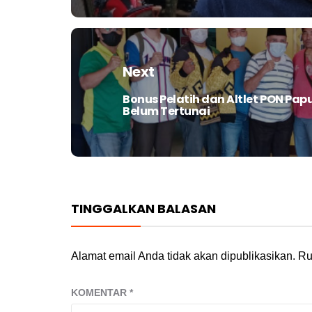
Next
Bonus Pelatih dan Altlet PON Pap
Next
Belum Tertunai
post:
TINGGALKAN BALASAN
Alamat email Anda tidak akan dipublikasikan.
Ru
KOMENTAR
*