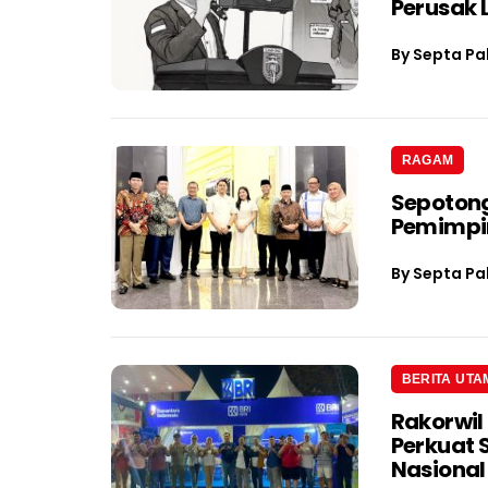
Perusak
By
Septa Pa
RAGAM
Sepotong
Pemimpin
By
Septa Pa
BERITA UTA
Rakorwil
Perkuat 
Nasional