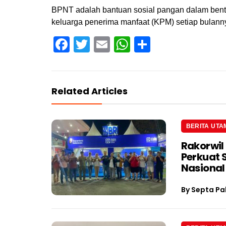
BPNT adalah bantuan sosial pangan dalam bentu
keluarga penerima manfaat (KPM) setiap bulanny
Facebook
Twitter
Email
WhatsApp
Share
Related Articles
BERITA UTA
Rakorwil
Perkuat 
Nasional
By
Septa Pa