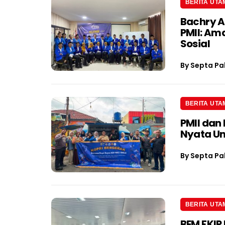
BERITA UTA
Bachry A
PMII: Am
Sosial
By
Septa Pa
BERITA UTA
PMII dan
Nyata U
By
Septa Pa
BERITA UTA
BEM FKIP 