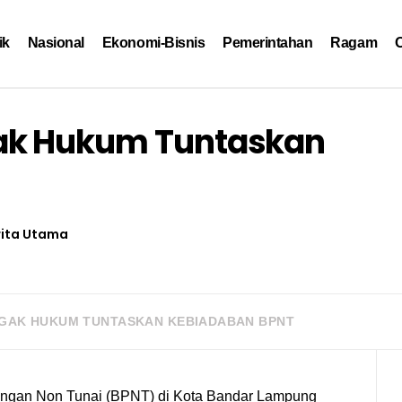
ik
Nasional
Ekonomi-Bisnis
Pemerintahan
Ragam
O
ak Hukum Tuntaskan
rita Utama
GAK HUKUM TUNTASKAN KEBIADABAN BPNT
angan Non Tunai (BPNT) di Kota Bandar Lampung