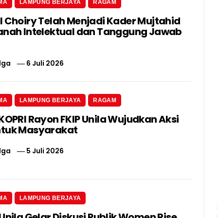
MA
LAMPUNG BERJAYA
RAGAM
l Choiry Telah Menjadi Kader Mujtahid
anah Intelektual dan Tanggung Jawab
lga
6 Juli 2026
MA
LAMPUNG BERJAYA
RAGAM
 KOPRI Rayon FKIP Unila Wujudkan Aksi
ntuk Masyarakat
lga
5 Juli 2026
MA
LAMPUNG BERJAYA
Unila Gelar Diskusi Publik Women Rise