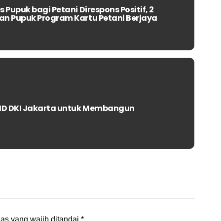
Pupuk bagi Petani Direspons Positif, 2
an Pupuk Program Kartu Petani Berjaya
UMD DKI Jakarta untuk Membangun
as yang wajib ditandai
*