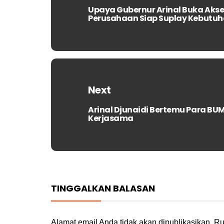
Upaya Gubernur Arinal Buka Akses 
Previous
Perusahaan Siap Suplay Kebutuh
post:
Next
Arinal Djunaidi Bertemu Para B
Next
Kerjasama
post:
TINGGALKAN BALASAN
Alamat email Anda tidak akan dipublikasikan.
Ru