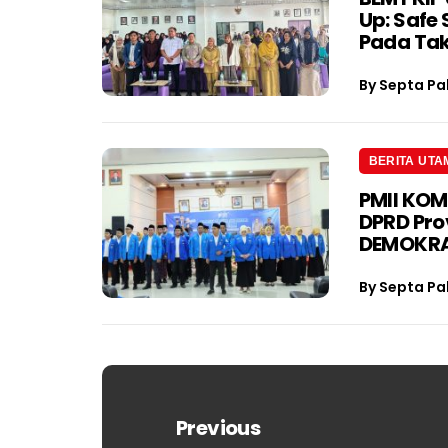
Up: Safe
Pada Tak
By
Septa Pa
BERITA UTA
PMII KOM
DPRD Pro
DEMOKRA
By
Septa Pa
Navigasi
pos
Previous