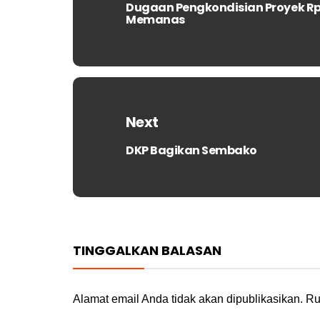
Dugaan Pengkondisian Proyek Rp
Previous
Memanas
post:
Next
DKP Bagikan Sembako
Next
post:
TINGGALKAN BALASAN
Alamat email Anda tidak akan dipublikasikan.
Ru