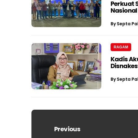
Perkuat 
Nasional
By
Septa Pa
RAGAM
Kadis Ak
Disnake
By
Septa Pa
Navigasi
pos
Previous