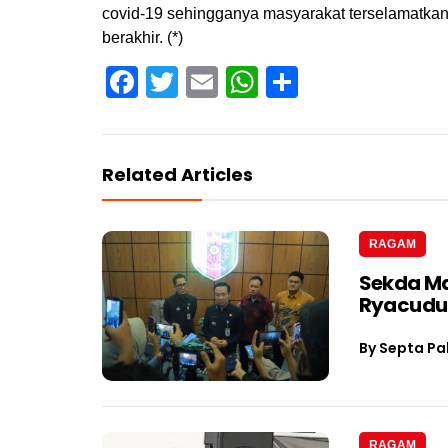
covid-19 sehingganya masyarakat terselamatka
berakhir. (*)
Facebook
Twitter
Email
WhatsApp
Share
Related Articles
RAGAM
Sekda Ma
Ryacudu
By
Septa Pa
RAGAM