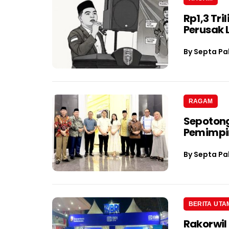
Rp1,3 Tri
Perusak
By
Septa Pa
RAGAM
Sepotong
Pemimpin
By
Septa Pa
BERITA UTA
Rakorwil