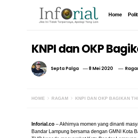
Skip
to
Home
Polit
content
Inforial
Jika Ini Tidak Terpercaya, Apalagi yang Lain
KNPI dan OKP Bagik
Septa Palga
8 Mei 2020
Rag
HOME
RAGAM
KNPI DAN OKP BAGIKAN TH
Inforial.co
– Akhirnya momen yang dinanti masy
Bandar Lampung bersama dengan GMNI Kota Band