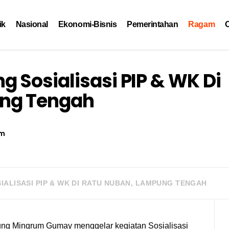
ik
Nasional
Ekonomi-Bisnis
Pemerintahan
Ragam
O
 Sosialisasi PIP & WK Di
ung Tengah
m
ALISASI PIP & WK DI RATU NUBAN, LAMPUNG TENGAH
g Mingrum Gumay menggelar kegiatan Sosialisasi