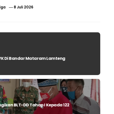
lga
8 Juli 2026
& WK Di Bandar Mataram Lamteng
gikan BLT-DD Tahap I Kepada 122