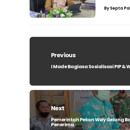
By
Septa Pa
Navigasi
pos
Previous
I Made Bagiasa Sosialisasi PIP 
Previous
post:
Next
Pemerintah Pekon Way Gelang Ba
Next
Penerima
post: