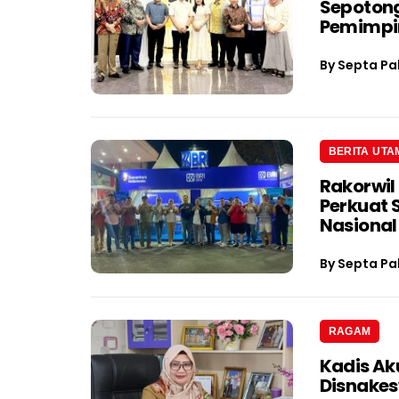
Sepotong
Pemimpin
By
Septa Pa
BERITA UTA
Rakorwil
Perkuat 
Nasional
By
Septa Pa
RAGAM
Kadis Ak
Disnake