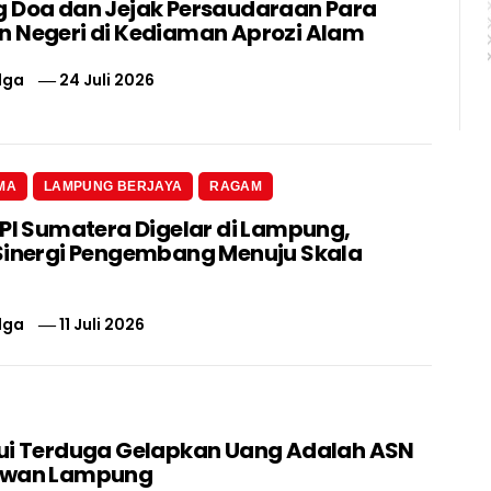
 Doa dan Jejak Persaudaraan Para
 Negeri di Kediaman Aprozi Alam
lga
24 Juli 2026
MA
LAMPUNG BERJAYA
RAGAM
 PI Sumatera Digelar di Lampung,
Sinergi Pengembang Menuju Skala
lga
11 Juli 2026
ui Terduga Gelapkan Uang Adalah ASN
swan Lampung