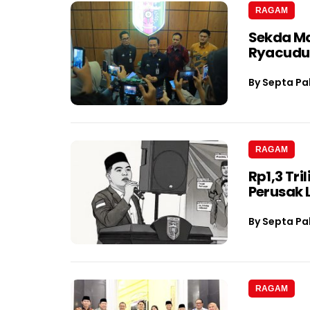
RAGAM
Sekda Ma
Ryacudu
By
Septa Pa
RAGAM
Rp1,3 Tri
Perusak
By
Septa Pa
RAGAM