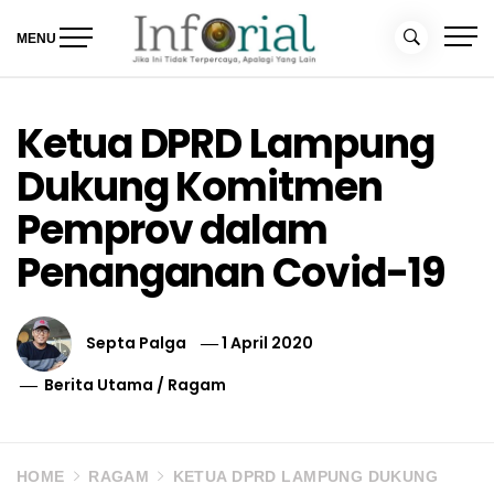
Skip
to
MENU
content
Inforial
Jika Ini Tidak Terpercaya, Apalagi yang Lain
Ketua DPRD Lampung
Dukung Komitmen
Pemprov dalam
Penanganan Covid-19
Septa Palga
1 April 2020
Berita Utama
/
Ragam
HOME
RAGAM
KETUA DPRD LAMPUNG DUKUNG