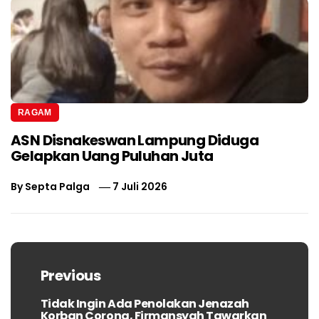
RAGAM
ASN Disnakeswan Lampung Diduga
Gelapkan Uang Puluhan Juta
By
Septa Palga
7 Juli 2026
Navigasi
pos
Previous
Tidak Ingin Ada Penolakan Jenazah
Previous
Korban Corona, Firmansyah Tawarkan