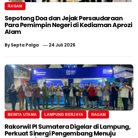
RAGAM
Sepotong Doa dan Jejak Persaudaraan
Para Pemimpin Negeri di Kediaman Aprozi
Alam
By
Septa Palga
24 Juli 2026
BERITA UTAMA
LAMPUNG BERJAYA
RAGAM
Rakorwil PI Sumatera Digelar di Lampung,
Perkuat Sinergi Pengembang Menuju