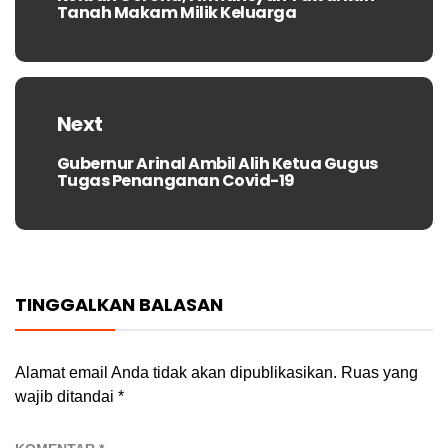
post:
Tanah Makam Milik Keluarga
Next
Gubernur Arinal Ambil Alih Ketua Gugus
Next
Tugas Penanganan Covid-19
post:
TINGGALKAN BALASAN
Alamat email Anda tidak akan dipublikasikan.
Ruas yang
wajib ditandai
*