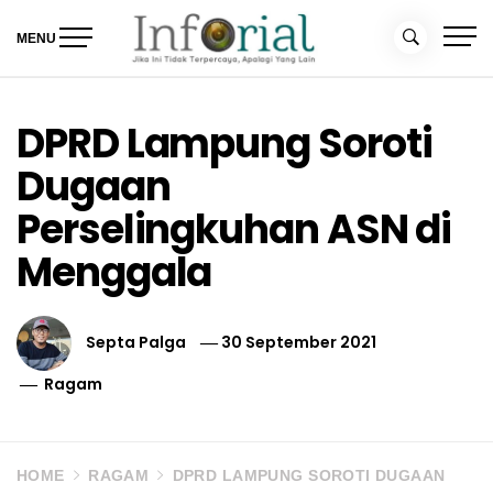
Skip
to
MENU
content
Inforial
Jika Ini Tidak Terpercaya, Apalagi yang Lain
DPRD Lampung Soroti
Dugaan
Perselingkuhan ASN di
Menggala
Septa Palga
30 September 2021
Ragam
HOME
RAGAM
DPRD LAMPUNG SOROTI DUGAAN