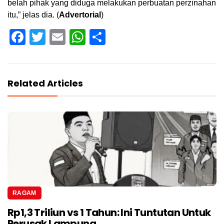
belah pihak yang diduga melakukan perbuatan perzinahan
itu,” jelas dia. (
Advertorial
)
Facebook
Twitter
Email
WhatsApp
Share
Related Articles
RAGAM
Rp1,3 Triliun vs 1 Tahun: Ini Tuntutan Untuk
Perusak Lampung