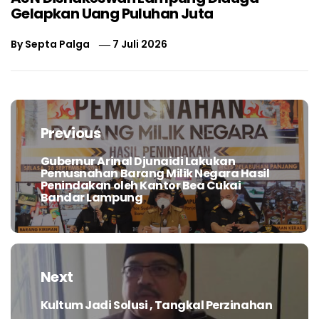
Gelapkan Uang Puluhan Juta
By
Septa Palga
7 Juli 2026
Navigasi
pos
Previous
Gubernur Arinal Djunaidi Lakukan
Previous
Pemusnahan Barang Milik Negara Hasil
post:
Penindakan oleh Kantor Bea Cukai
Bandar Lampung
Next
Kultum Jadi Solusi , Tangkal Perzinahan
Next