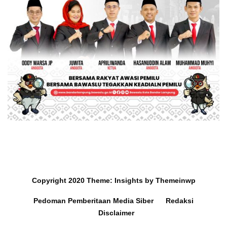
Copyright 2020
Theme:
Insights
by
Themeinwp
Pedoman Pemberitaan Media Siber
Redaksi
Disclaimer
Mobil dan Barang Berharga
Survey Ra