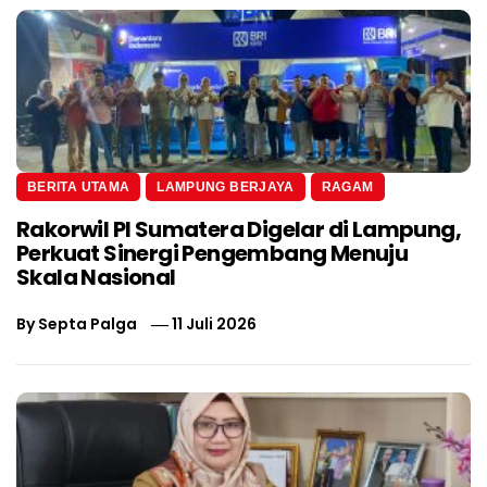
BERITA UTAMA
LAMPUNG BERJAYA
RAGAM
Rakorwil PI Sumatera Digelar di Lampung,
Perkuat Sinergi Pengembang Menuju
Skala Nasional
By
Septa Palga
11 Juli 2026