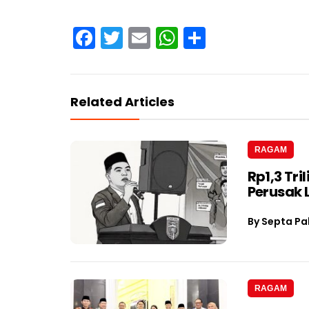
Facebook
Twitter
Email
WhatsApp
Share
Related Articles
RAGAM
Rp1,3 Tri
Perusak
By
Septa Pa
RAGAM