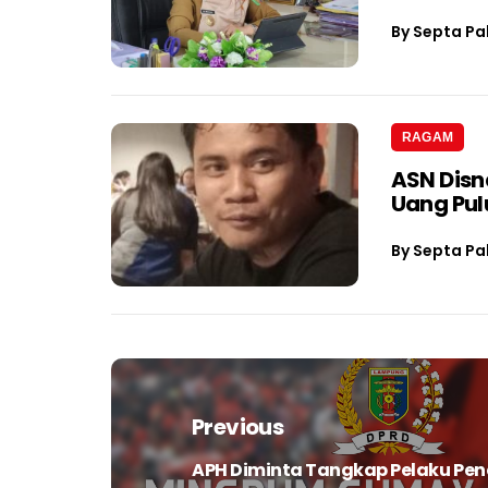
By
Septa Pa
RAGAM
ASN Dis
Uang Pul
By
Septa Pa
Navigasi
pos
Previous
APH Diminta Tangkap Pelaku Pe
Previous