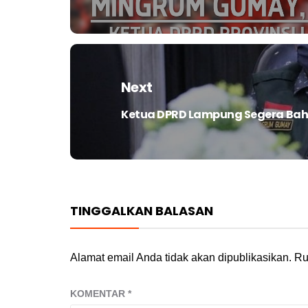
post:
Next
Ketua DPRD Lampung Segera Bah
Next
post:
TINGGALKAN BALASAN
Alamat email Anda tidak akan dipublikasikan.
Ru
KOMENTAR
*