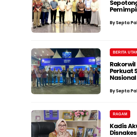
Sepotong
Pemimpin
By
Septa Pa
BERITA UTA
Rakorwil
Perkuat 
Nasional
By
Septa Pa
RAGAM
Kadis Ak
Disnake