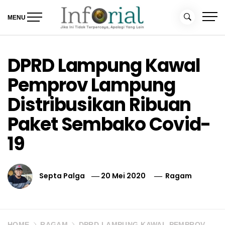
Skip
to
MENU
content
Inforial
Jika Ini Tidak Terpercaya, Apalagi yang Lain
DPRD Lampung Kawal
Pemprov Lampung
Distribusikan Ribuan
Paket Sembako Covid-
19
Septa Palga
20 Mei 2020
Ragam
HOME
RAGAM
DPRD LAMPUNG KAWAL PEMPROV