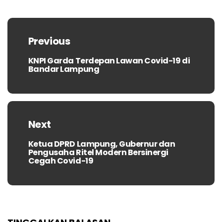
Navigasi
pos
Previous
KNPI Garda Terdepan Lawan Covid-19 di
Previous
Bandar Lampung
post:
Next
Ketua DPRD Lampung, Gubernur dan
Next
Pengusaha Ritel Modern Bersinergi
post:
Cegah Covid-19