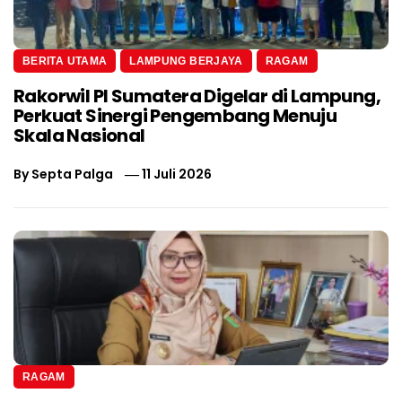
BERITA UTAMA
LAMPUNG BERJAYA
RAGAM
Rakorwil PI Sumatera Digelar di Lampung,
Perkuat Sinergi Pengembang Menuju
Skala Nasional
By
Septa Palga
11 Juli 2026
RAGAM