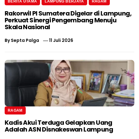
BERITA UTAMA
LAMPUNG BERJAYA
RAGAM
Rakorwil PI Sumatera Digelar di Lampung,
Perkuat Sinergi Pengembang Menuju
Skala Nasional
By
Septa Palga
11 Juli 2026
RAGAM
Kadis Akui Terduga Gelapkan Uang
Adalah ASN Disnakeswan Lampung