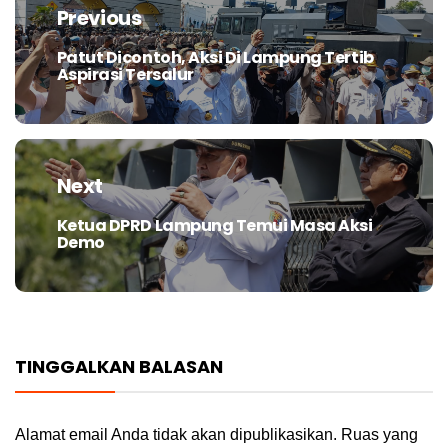
pos
Previous
Patut Dicontoh, Aksi Di Lampung Tertib
Previous
Aspirasi Tersalur
post:
Next
Ketua DPRD Lampung Temui Masa Aksi
Next
Demo
post:
TINGGALKAN BALASAN
Alamat email Anda tidak akan dipublikasikan.
Ruas yang