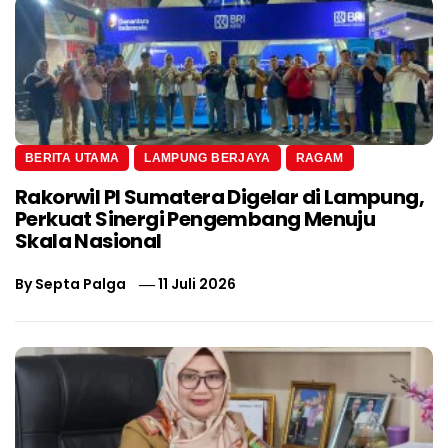
BERITA UTAMA
LAMPUNG BERJAYA
RAGAM
Rakorwil PI Sumatera Digelar di Lampung,
Perkuat Sinergi Pengembang Menuju
Skala Nasional
By
Septa Palga
11 Juli 2026