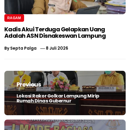
RAGAM
Kadis Akui Terduga Gelapkan Uang
Adalah ASN Disnakeswan Lampung
By
Septa Palga
8 Juli 2026
Navigasi
pos
Previous
Lokasi Rakor Golkar Lampung Mirip
Previous
Rumah Dinas Gubernur
post: