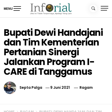
Skip
to
MENU
content
Inforial
Jika Ini Tidak Terpercaya, Apalagi yang Lain
Bupati Dewi Handajani
dan Tim Kementerian
Pertanian Sinergi
Jalankan Program I-
CARE di Tanggamus
Septa Palga
9 Juni 2021
Ragam
HOME
RAGAM
BUPATI DEWI HANDAJANI DAN TIM