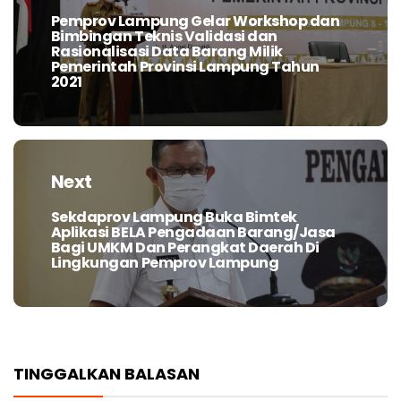
Pemprov Lampung Gelar Workshop dan
Previous
Bimbingan Teknis Validasi dan
post:
Rasionalisasi Data Barang Milik
Pemerintah Provinsi Lampung Tahun
2021
Next
Sekdaprov Lampung Buka Bimtek
Next
Aplikasi BELA Pengadaan Barang/Jasa
post:
Bagi UMKM Dan Perangkat Daerah Di
Lingkungan Pemprov Lampung
TINGGALKAN BALASAN