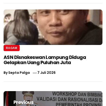
RAGAM
ASN Disnakeswan Lampung Diduga
Gelapkan Uang Puluhan Juta
By
Septa Palga
7 Juli 2026
Navigasi
pos
Previous