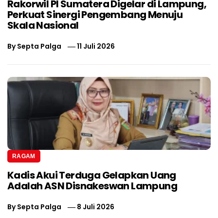
Rakorwil PI Sumatera Digelar di Lampung,
Perkuat Sinergi Pengembang Menuju
Skala Nasional
By
Septa Palga
11 Juli 2026
RAGAM
Kadis Akui Terduga Gelapkan Uang
Adalah ASN Disnakeswan Lampung
By
Septa Palga
8 Juli 2026