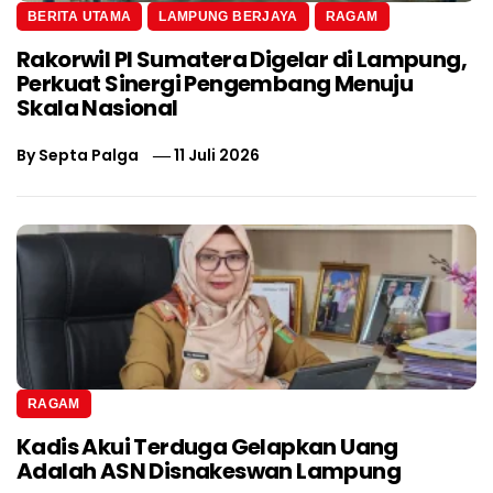
BERITA UTAMA
LAMPUNG BERJAYA
RAGAM
Rakorwil PI Sumatera Digelar di Lampung,
Perkuat Sinergi Pengembang Menuju
Skala Nasional
By
Septa Palga
11 Juli 2026
RAGAM
Kadis Akui Terduga Gelapkan Uang
Adalah ASN Disnakeswan Lampung