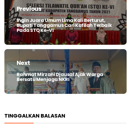
pos
Previous
Ingin Juara Umum Lima Kali Berturut,
Previous
Bupati Tanggamus Cari Kafilah Terbaik
post:
Pada STQ Ke-VI
Next
Rahmat Mirzani Djausal Ajak Warga
Next
Bersatu Menjaga NKRI
post:
TINGGALKAN BALASAN