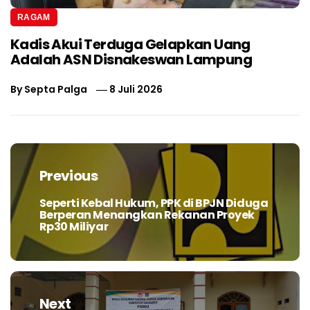
RAGAM
Kadis Akui Terduga Gelapkan Uang
Adalah ASN Disnakeswan Lampung
By
Septa Palga
8 Juli 2026
Navigasi
pos
Previous
Seperti Kebal Hukum, PPK di BPJN Diduga
Previous
Berperan Menangkan Rekanan Proyek
post:
Rp30 Miliyar
Next