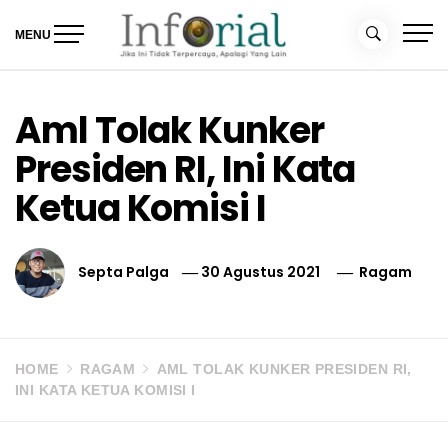
Skip
to
MENU
content
Inforial
Jika Ini Tidak Terpercaya, Apalagi yang Lain
Aml Tolak Kunker
Presiden RI, Ini Kata
Ketua Komisi I
Septa Palga
30 Agustus 2021
Ragam
HOME
RAGAM
AML TOLAK KUNKER PRESIDEN RI,
INI KATA KETUA KOMISI I