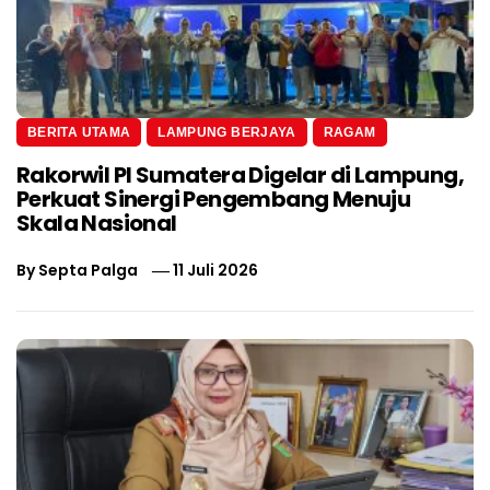
BERITA UTAMA
LAMPUNG BERJAYA
RAGAM
Rakorwil PI Sumatera Digelar di Lampung,
Perkuat Sinergi Pengembang Menuju
Skala Nasional
By
Septa Palga
11 Juli 2026