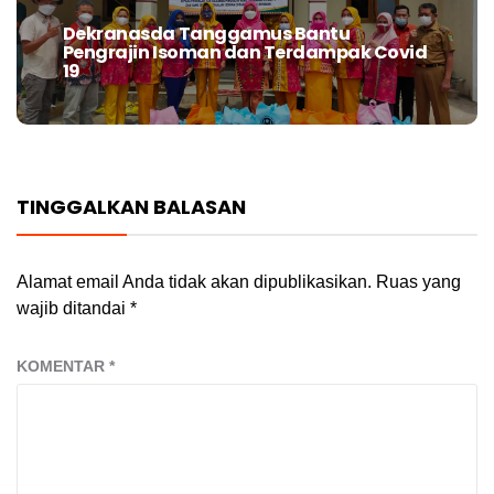
Dekranasda Tanggamus Bantu
Next
Pengrajin Isoman dan Terdampak Covid
post:
19
TINGGALKAN BALASAN
Alamat email Anda tidak akan dipublikasikan.
Ruas yang
wajib ditandai
*
KOMENTAR
*