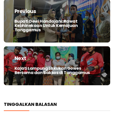
pos
Previous
Bupati Dewi Handajani: Rawat
Previous
Kebhinekaan Untuk Kemajuan
post:
Tanggamus
Next
Kajati Lampung Lakukan Gowes
Next
Bersama dan Baksos di Tanggamus
post:
TINGGALKAN BALASAN