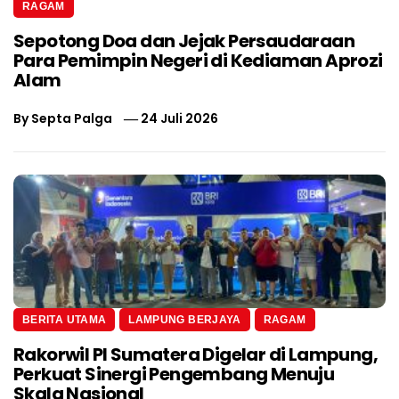
RAGAM
Sepotong Doa dan Jejak Persaudaraan
Para Pemimpin Negeri di Kediaman Aprozi
Alam
By
Septa Palga
24 Juli 2026
BERITA UTAMA
LAMPUNG BERJAYA
RAGAM
Rakorwil PI Sumatera Digelar di Lampung,
Perkuat Sinergi Pengembang Menuju
Skala Nasional