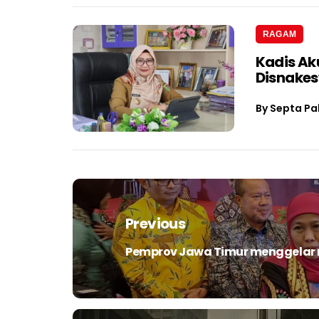
RAGAM
Kadis Ak
Disnake
By
Septa Pa
Navigasi
pos
Previous
Pemprov Jawa Timur menggelar 
Previous
post: