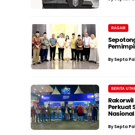
RAGAM
Sepotong
Pemimpin
By
Septa Pa
BERITA UTA
Rakorwil
Perkuat 
Nasional
By
Septa Pa