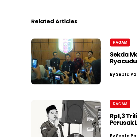
Related Articles
RAGAM
Sekda Ma
Ryacudu
By
Septa Pa
RAGAM
Rp1,3 Tri
Perusak
By
Septa Pa