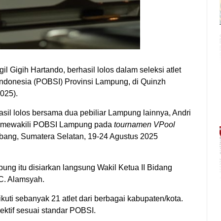
l Gigih Hartando, berhasil lolos dalam seleksi atlet
 Indonesia (POBSI) Provinsi Lampung, di Quinzh
025).
hasil lolos bersama dua pebiliar Lampung lainnya, Andri
an mewakili POBSI Lampung pada
tournamen VPool
ang, Sumatera Selatan, 19-24 Agustus 2025
ung itu disiarkan langsung Wakil Ketua II Bidang
C. Alamsyah.
ti sebanyak 21 atlet dari berbagai kabupaten/kota.
jektif sesuai standar POBSI.