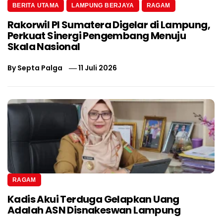
BERITA UTAMA
LAMPUNG BERJAYA
RAGAM
Rakorwil PI Sumatera Digelar di Lampung,
Perkuat Sinergi Pengembang Menuju
Skala Nasional
By
Septa Palga
11 Juli 2026
RAGAM
Kadis Akui Terduga Gelapkan Uang
Adalah ASN Disnakeswan Lampung