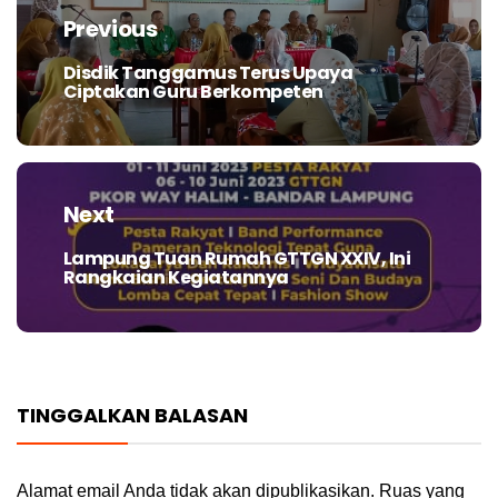
pos
Previous
Disdik Tanggamus Terus Upaya
Previous
Ciptakan Guru Berkompeten
post:
Next
Lampung Tuan Rumah GTTGN XXIV, Ini
Next
Rangkaian Kegiatannya
post:
TINGGALKAN BALASAN
Alamat email Anda tidak akan dipublikasikan.
Ruas yang