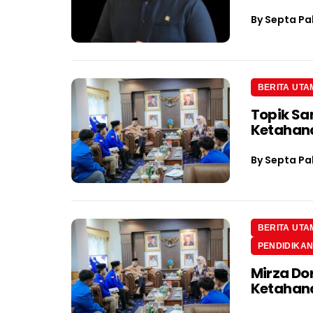
By
Septa Pa
BERITA UTA
Topik Sa
Ketahan
By
Septa Pa
BERITA UTA
PENDIDIKA
Mirza Do
Ketahan