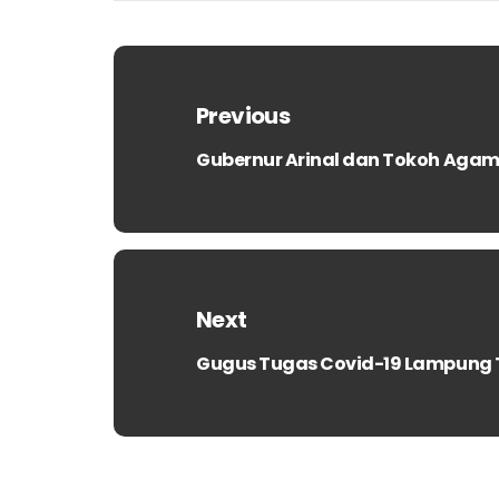
Navigasi
pos
Previous
Gubernur Arinal dan Tokoh Aga
Previous
post:
Next
Gugus Tugas Covid-19 Lampung 
Next
post: