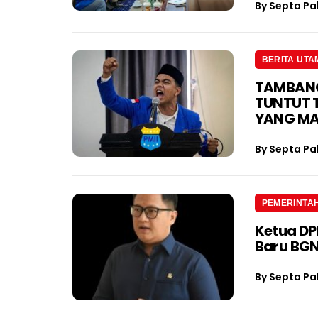
By
Septa Pa
BERITA UTA
TAMBANG 
TUNTUT 
YANG M
By
Septa Pa
PEMERINTA
Ketua D
Baru BGN
By
Septa Pa