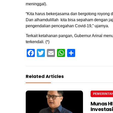
meninggal).
“Kita harus bekerjasama dan bergotong royong
Dan alhamdulillah kita bisa sepaham dengan j
pengendalian pencegahan Covid-19,” ujarnya.
Terkait ketahanan pangan, Gubernur Arinal me
terkendali. (*)
Facebook
Twitter
Email
WhatsApp
Share
Related Articles
PEMERINTA
Munas H
Investas