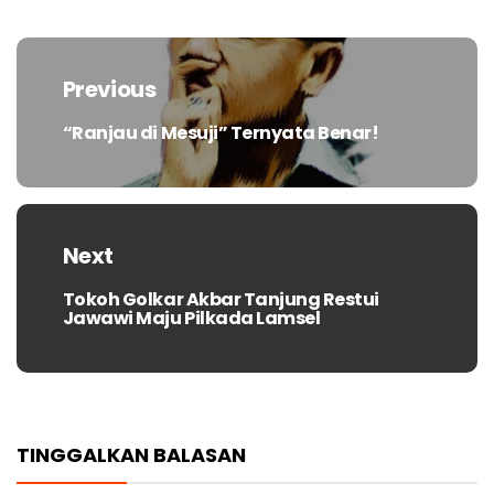
Navigasi
pos
Previous
“Ranjau di Mesuji” Ternyata Benar!
Previous
post:
Next
Tokoh Golkar Akbar Tanjung Restui
Next
Jawawi Maju Pilkada Lamsel
post:
TINGGALKAN BALASAN