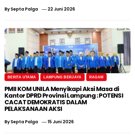
By
Septa Palga
22 Juni 2026
BERITA UTAMA
LAMPUNG BERJAYA
RAGAM
PMII KOM UNILA Menyikapi Aksi Masa di
Kantor DPRD Provinsi Lampung : POTENSI
CACAT DEMOKRATIS DALAM
PELAKSANAAN AKSI
By
Septa Palga
15 Juni 2026