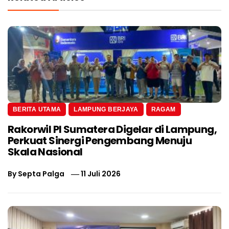
BERITA UTAMA
LAMPUNG BERJAYA
RAGAM
Rakorwil PI Sumatera Digelar di Lampung,
Perkuat Sinergi Pengembang Menuju
Skala Nasional
By
Septa Palga
11 Juli 2026