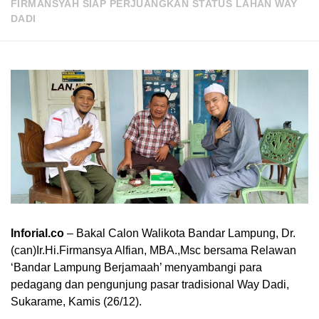
FIRMANSYAH SIAP PERJUANGKAN STATUS LAHAN WAY
DADI
Inforial.co
– Bakal Calon Walikota Bandar Lampung, Dr.
(can)Ir.Hi.Firmansya Alfian, MBA.,Msc bersama Relawan
‘Bandar Lampung Berjamaah’ menyambangi para
pedagang dan pengunjung pasar tradisional Way Dadi,
Sukarame, Kamis (26/12).