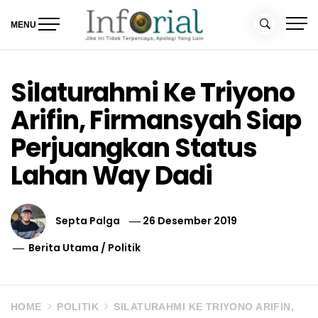
Skip
to
MENU
content
Inforial
Jika Ini Tidak Terpercaya, Apalagi yang Lain
Silaturahmi Ke Triyono
Arifin, Firmansyah Siap
Perjuangkan Status
Lahan Way Dadi
Septa Palga
26 Desember 2019
Berita Utama
/
Politik
HOME
POLITIK
SILATURAHMI KE TRIYONO ARIFIN,