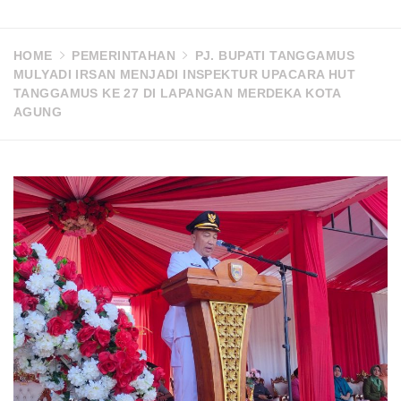
HOME
PEMERINTAHAN
PJ. BUPATI TANGGAMUS
MULYADI IRSAN MENJADI INSPEKTUR UPACARA HUT
TANGGAMUS KE 27 DI LAPANGAN MERDEKA KOTA
AGUNG