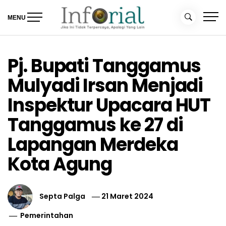
Skip
to
MENU
content
Inforial
Jika Ini Tidak Terpercaya, Apalagi yang Lain
Pj. Bupati Tanggamus
Mulyadi Irsan Menjadi
Inspektur Upacara HUT
Tanggamus ke 27 di
Lapangan Merdeka
Kota Agung
Septa Palga
21 Maret 2024
Pemerintahan