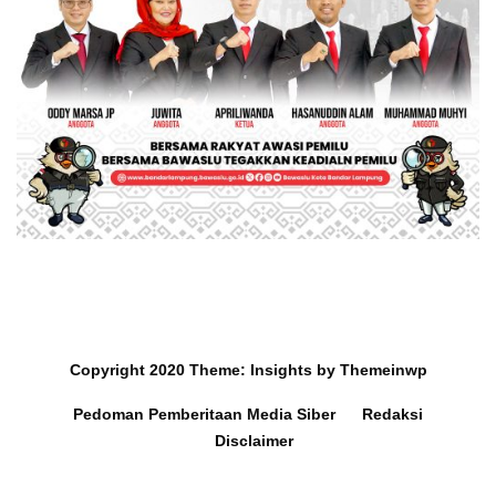
Copyright 2020
Theme:
Insights
by
Themeinwp
Pedoman Pemberitaan Media Siber
Redaksi
Disclaimer
Mobil dan Barang Berharga
Survey Ra
Hilang di Hotel Jakarta,
Lampung 2,