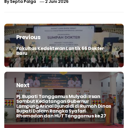
By
Septa Palga
2 Juni 2026
Navigasi
pos
Previous
Fakultas Kedokteran Lantik 66 Dokter
Previous
Baru
post:
Next
Pj. Bupati Tanggamus Mulyadi Irsan
Next
Sambut Kedatangan Gubernur
post:
Lampung Arinal Djunaidi di Rumah Dinas
Bupati Dalam Rangka Syafari
Rhamadan dan HUT Tanggamus ke 27