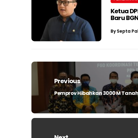
Ketua D
Baru BGN
By
Septa Pa
Navigasi
pos
Previous
Pemprov Hibahkan 3000 M Tanah
Previous
post:
Next