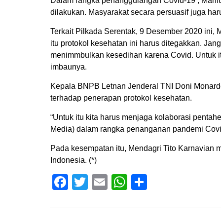
Dalam rangka penanggulangan Covid-19 , Mahfu
dilakukan. Masyarakat secara persuasif juga ha
Terkait Pilkada Serentak, 9 Desember 2020 ini,
itu protokol kesehatan ini harus ditegakkan. Ja
menimmbulkan kesedihan karena Covid. Untuk itu
imbaunya.
Kepala BNPB Letnan Jenderal TNI Doni Monard
terhadap penerapan protokol kesehatan.
“Untuk itu kita harus menjaga kolaborasi pentah
Media) dalam rangka penanganan pandemi Covid
Pada kesempatan itu, Mendagri Tito Karnavia
Indonesia. (*)
Facebook
Twitter
Email
WhatsApp
Share