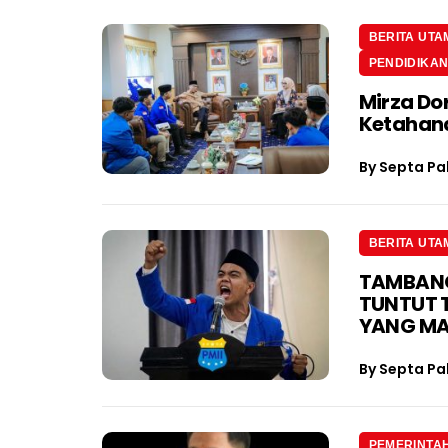
BERITA UTA
PENDIDIKA
Mirza Do
Ketahan
By
Septa Pa
BERITA UTA
TAMBANG 
TUNTUT 
YANG M
By
Septa Pa
PEMERINTA