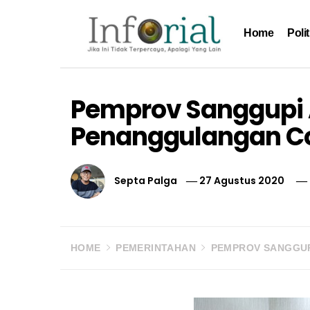
Skip
to
Home
Polit
content
Inforial
Jika Ini Tidak Terpercaya, Apalagi yang Lain
Pemprov Sanggupi
Penanggulangan Co
Septa Palga
27 Agustus 2020
HOME
PEMERINTAHAN
PEMPROV SANGGUP