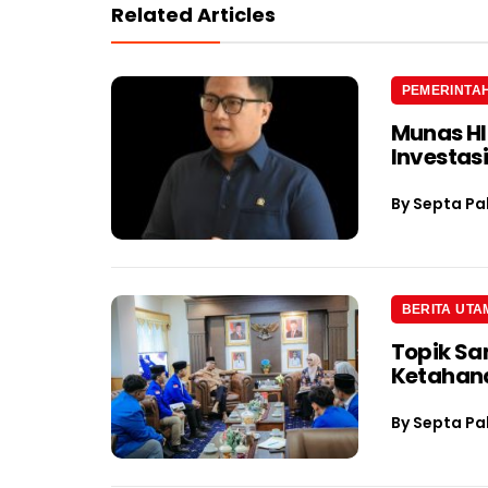
Related Articles
PEMERINTA
Munas H
Investas
By
Septa Pa
BERITA UTA
Topik Sa
Ketahan
By
Septa Pa