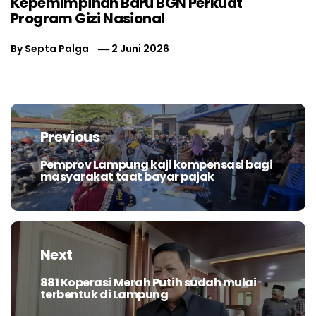
Kepemimpinan Baru BGN Perkuat
Program Gizi Nasional
By
Septa Palga
2 Juni 2026
Navigasi
pos
Previous
Pemprov Lampung kaji kompensasi bagi
Previous
masyarakat taat bayar pajak
post:
Next
881 Koperasi Merah Putih sudah mulai
Next
terbentuk di Lampung
post: