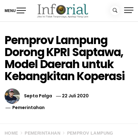
Skip
to
MENU
content
Inforial
Jika Ini Tidak Terpercaya, Apalagi yang Lain
Pemprov Lampung
Dorong KPRI Saptawa,
Model Daerah untuk
Kebangkitan Koperasi
Septa Palga
22 Juli 2020
Pemerintahan
HOME
PEMERINTAHAN
PEMPROV LAMPUNG