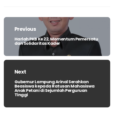
Navigasi
pos
Previous
Harlah PKB Ke 22, Momentum Pemersatu
Previous
dan Solidaritas Kader
post:
Next
Gubernur Lampung Arinal Serahkan
Next
Beasiswa kepada Ratusan Mahasiswa
post:
Anak Petani di Sejumlah Perguruan
Tinggi