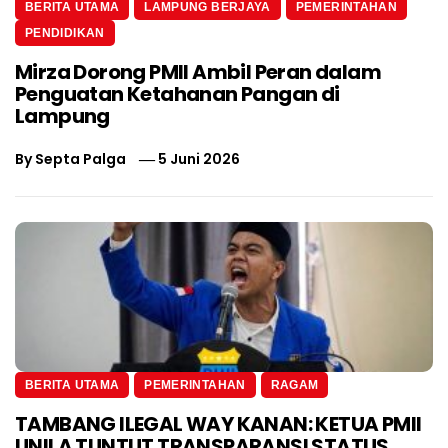
BERITA UTAMA
LAMPUNG BERJAYA
PEMERINTAHAN
PENDIDIKAN
Mirza Dorong PMII Ambil Peran dalam
Penguatan Ketahanan Pangan di
Lampung
By
Septa Palga
5 Juni 2026
BERITA UTAMA
PEMERINTAHAN
RAGAM
TAMBANG ILEGAL WAY KANAN: KETUA PMII
UNILA TUNTUT TRANSPARANSI STATUS