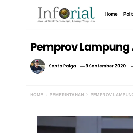
Skip
to
Home
Polit
content
Inforial
Jika Ini Tidak Terpercaya, Apalagi yang Lain
Pemprov Lampung 
Septa Palga
9 September 2020
HOME
PEMERINTAHAN
PEMPROV LAMPUNG