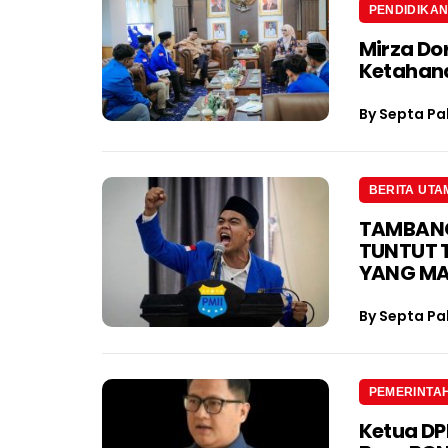
PENDIDIKA
Mirza Do
Ketahan
By
Septa Pa
BERITA UTA
TAMBANG 
TUNTUT 
YANG M
By
Septa Pa
PEMERINTA
Ketua D