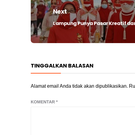
Next
Lampung Punya Pasar Kreatif dan
Next
post:
TINGGALKAN BALASAN
Alamat email Anda tidak akan dipublikasikan.
Ru
KOMENTAR
*