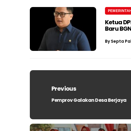
PEMERINTA
Ketua D
Baru BGN
By
Septa Pa
Navigasi
pos
Previous
Pemprov Galakan Desa Berjaya
Previous
post: