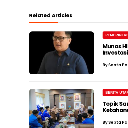
Related Articles
PEMERINTA
Munas H
Investas
By
Septa Pa
BERITA UTA
Topik Sa
Ketahan
By
Septa Pa