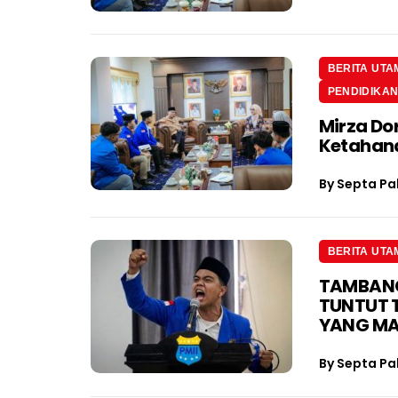
BERITA UTA
PENDIDIKA
Mirza Do
Ketahan
By
Septa Pa
BERITA UTA
TAMBANG 
TUNTUT 
YANG M
By
Septa Pa