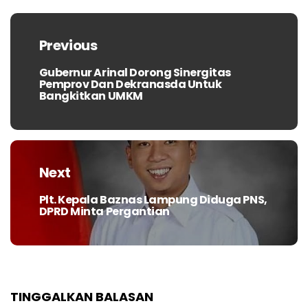
Navigasi
pos
Previous
Gubernur Arinal Dorong Sinergitas
Previous
Pemprov Dan Dekranasda Untuk
post:
Bangkitkan UMKM
Next
Plt. Kepala Baznas Lampung Diduga PNS,
Next
DPRD Minta Pergantian
post:
TINGGALKAN BALASAN