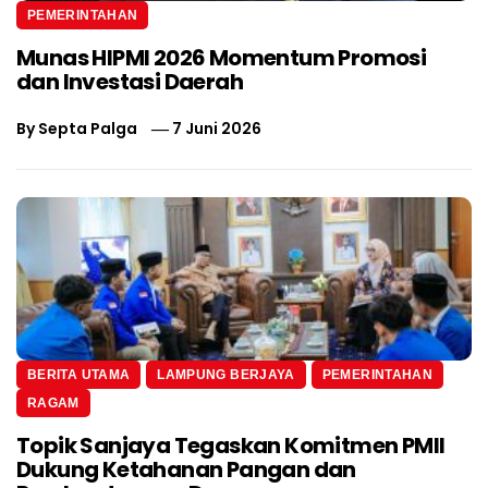
PEMERINTAHAN
Munas HIPMI 2026 Momentum Promosi
dan Investasi Daerah
By
Septa Palga
7 Juni 2026
BERITA UTAMA
LAMPUNG BERJAYA
PEMERINTAHAN
RAGAM
Topik Sanjaya Tegaskan Komitmen PMII
Dukung Ketahanan Pangan dan