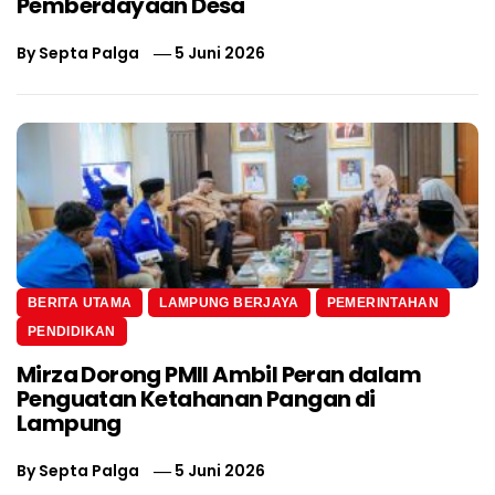
Pemberdayaan Desa
By
Septa Palga
5 Juni 2026
BERITA UTAMA
LAMPUNG BERJAYA
PEMERINTAHAN
PENDIDIKAN
Mirza Dorong PMII Ambil Peran dalam
Penguatan Ketahanan Pangan di
Lampung
By
Septa Palga
5 Juni 2026