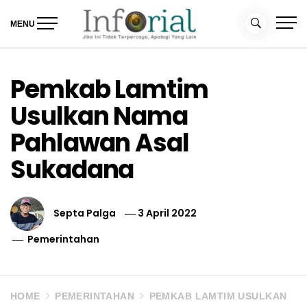
Skip
to
MENU
content
Inforial
Jika Ini Tidak Terpercaya, Apalagi yang Lain
Pemkab Lamtim
Usulkan Nama
Pahlawan Asal
Sukadana
Septa Palga
3 April 2022
Pemerintahan
HOME
PEMERINTAHAN
PEMKAB LAMTIM USULKAN