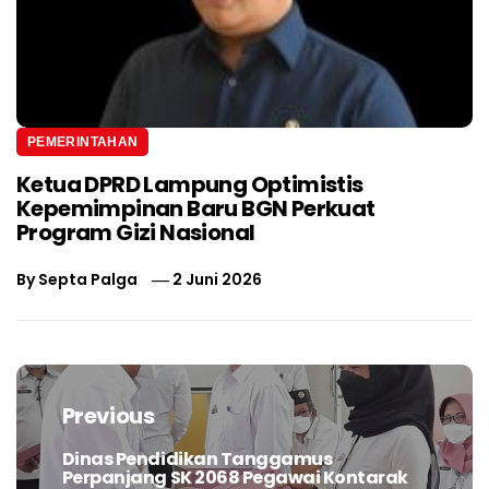
PEMERINTAHAN
Ketua DPRD Lampung Optimistis
Kepemimpinan Baru BGN Perkuat
Program Gizi Nasional
By
Septa Palga
2 Juni 2026
Navigasi
pos
Previous
Dinas Pendidikan Tanggamus
Previous
Perpanjang SK 2068 Pegawai Kontarak
post: