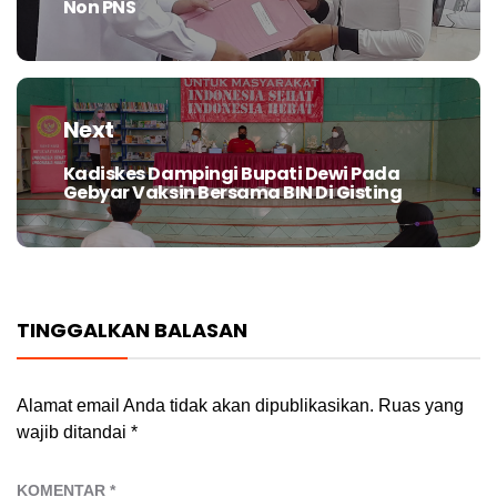
Non PNS
Next
Kadiskes Dampingi Bupati Dewi Pada
Next
Gebyar Vaksin Bersama BIN Di Gisting
post:
TINGGALKAN BALASAN
Alamat email Anda tidak akan dipublikasikan.
Ruas yang
wajib ditandai
*
KOMENTAR
*