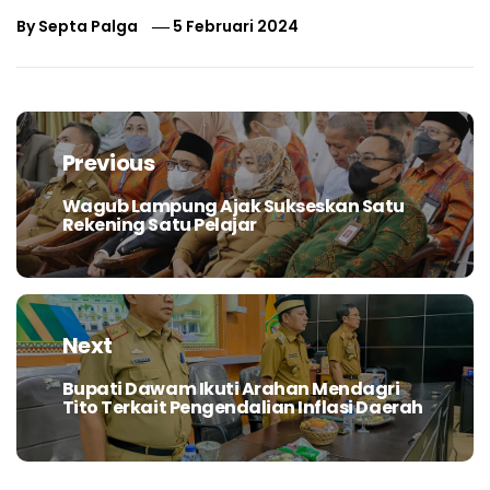
By
Septa Palga
5 Februari 2024
Navigasi
pos
Previous
Wagub Lampung Ajak Sukseskan Satu
Previous
Rekening Satu Pelajar
post:
Next
Bupati Dawam Ikuti Arahan Mendagri
Next
Tito Terkait Pengendalian Inflasi Daerah
post: