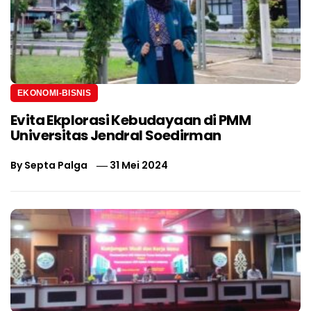
EKONOMI-BISNIS
Evita Ekplorasi Kebudayaan di PMM
Universitas Jendral Soedirman
By
Septa Palga
31 Mei 2024