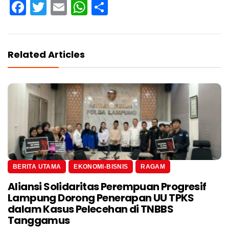
Facebook
Twitter
Email
WhatsApp
Share
Related Articles
BERITA UTAMA
EKONOMI-BISNIS
RAGAM
Aliansi Solidaritas Perempuan Progresif
Lampung Dorong Penerapan UU TPKS
dalam Kasus Pelecehan di TNBBS
Tanggamus