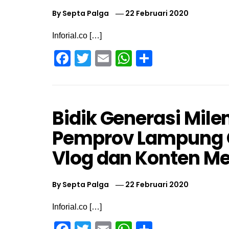
By
Septa Palga
22 Februari 2020
Inforial.co […]
Facebook
Twitter
Email
WhatsApp
Share
Bidik Generasi Mile
Pemprov Lampung G
Vlog dan Konten M
By
Septa Palga
22 Februari 2020
Inforial.co […]