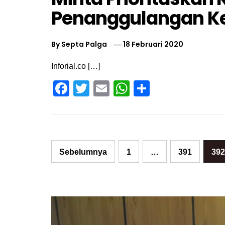
Penanggulangan K
By
Septa Palga
18 Februari 2020
Inforial.co […]
Facebook
Twitter
Email
WhatsApp
Share
Paginasi
Sebelumnya
1
…
391
392
pos