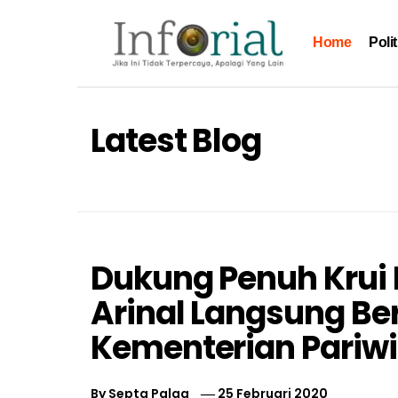
Skip
to
Home
Polit
content
Inforial
Jika Ini Tidak Terpercaya, Apalagi yang Lain
Latest Blog
Dukung Penuh Krui 
Arinal Langsung Be
Kementerian Pariw
By
Septa Palga
25 Februari 2020