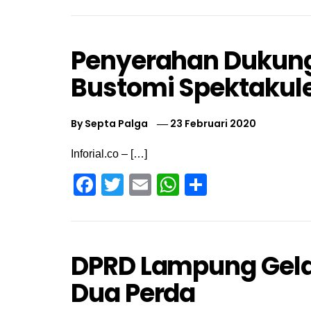
Penyerahan Dukun
Bustomi Spektakul
By
Septa Palga
23 Februari 2020
Inforial.co – […]
Facebook
Twitter
Email
WhatsApp
Share
DPRD Lampung Gelar
Dua Perda