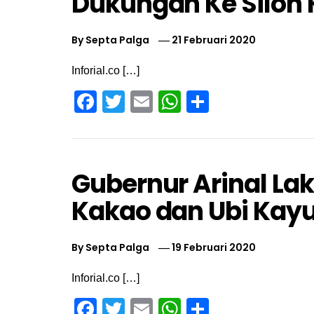
Dukungan Ke Silon
By
Septa Palga
21 Februari 2020
Inforial.co […]
Facebook
Twitter
Email
WhatsApp
Share
Gubernur Arinal Lak
Kakao dan Ubi Kay
By
Septa Palga
19 Februari 2020
Inforial.co […]
Facebook
Twitter
Email
WhatsApp
Share