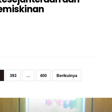
emiskinan
393
…
400
Berikutnya