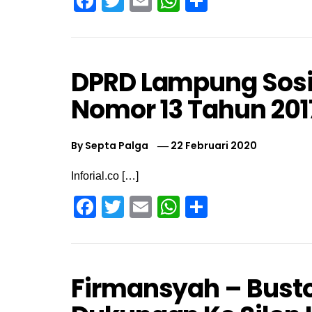
Facebook
Twitter
Email
WhatsApp
Share
DPRD Lampung Sosi
Nomor 13 Tahun 2017
By
Septa Palga
22 Februari 2020
Inforial.co […]
Facebook
Twitter
Email
WhatsApp
Share
Firmansyah – Bust