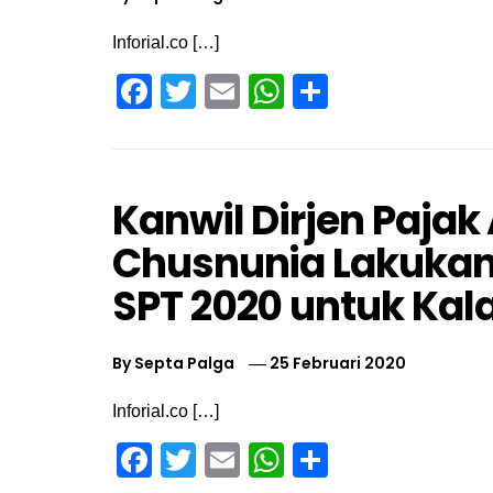
Inforial.co […]
Facebook
Twitter
Email
WhatsApp
Share
Kanwil Dirjen Paja
Chusnunia Lakukan
SPT 2020 untuk Kal
By
Septa Palga
25 Februari 2020
Inforial.co […]
Facebook
Twitter
Email
WhatsApp
Share