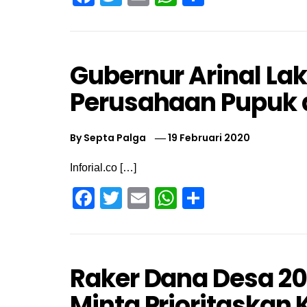
Gubernur Arinal L
Perusahaan Pupuk 
By
Septa Palga
19 Februari 2020
Inforial.co […]
Facebook
Twitter
Email
WhatsApp
Share
Raker Dana Desa 20
Minta Prioritaskan