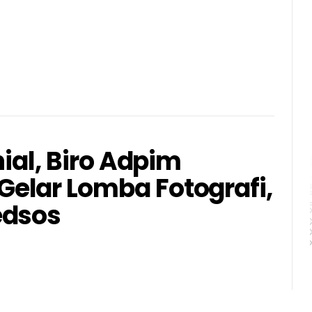
nial, Biro Adpim
elar Lomba Fotografi,
edsos