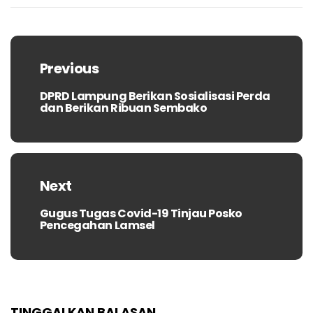
Navigasi
pos
Previous
DPRD Lampung Berikan Sosialisasi Perda
Previous
dan Berikan Ribuan Sembako
post:
Next
Gugus Tugas Covid-19 Tinjau Posko
Next
Pencegahan Lamsel
post:
TINGGALKAN BALASAN