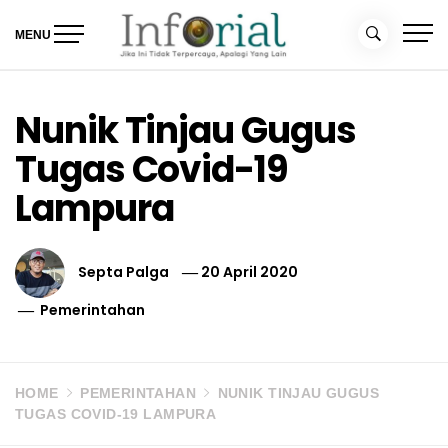
Skip
to
MENU
content
Inforial
Jika Ini Tidak Terpercaya, Apalagi yang Lain
Nunik Tinjau Gugus
Tugas Covid-19
Lampura
Septa Palga
20 April 2020
Pemerintahan
HOME
PEMERINTAHAN
NUNIK TINJAU GUGUS
TUGAS COVID-19 LAMPURA