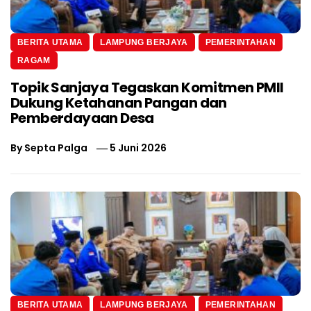
BERITA UTAMA
LAMPUNG BERJAYA
PEMERINTAHAN
RAGAM
Topik Sanjaya Tegaskan Komitmen PMII
Dukung Ketahanan Pangan dan
Pemberdayaan Desa
By
Septa Palga
5 Juni 2026
BERITA UTAMA
LAMPUNG BERJAYA
PEMERINTAHAN