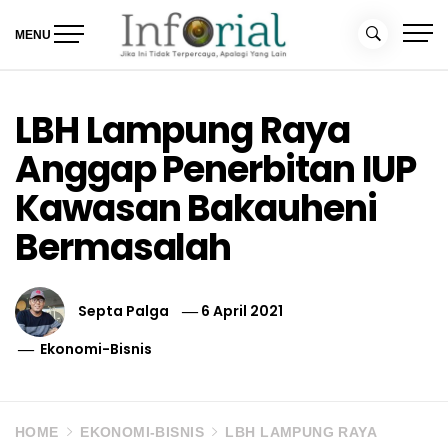
Skip
to
MENU
content
Inforial
Jika Ini Tidak Terpercaya, Apalagi yang Lain
LBH Lampung Raya
Anggap Penerbitan IUP
Kawasan Bakauheni
Bermasalah
Septa Palga
6 April 2021
Ekonomi-Bisnis
HOME
EKONOMI-BISNIS
LBH LAMPUNG RAYA