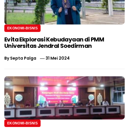
EKONOMI-BISNIS
Evita Ekplorasi Kebudayaan di PMM
Universitas Jendral Soedirman
By
Septa Palga
31 Mei 2024
EKONOMI-BISNIS