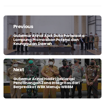
Navigasi
pos
Previous
Gubernur Arinal Ajak Duta Pariwisata
Previous
Lampung Promosikan Potensi dan
post:
Keunggulan Daerah
Next
Gubernur Arinal Hadiri Deklarasi
Next
Pencanangan Zona Integritas dari
post:
Berpredikat WBK Menuju WBBM