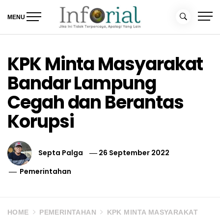
Skip
to
MENU
content
Inforial
Jika Ini Tidak Terpercaya, Apalagi yang Lain
KPK Minta Masyarakat
Bandar Lampung
Cegah dan Berantas
Korupsi
Septa Palga
26 September 2022
Pemerintahan
HOME
PEMERINTAHAN
KPK MINTA MASYARAKAT