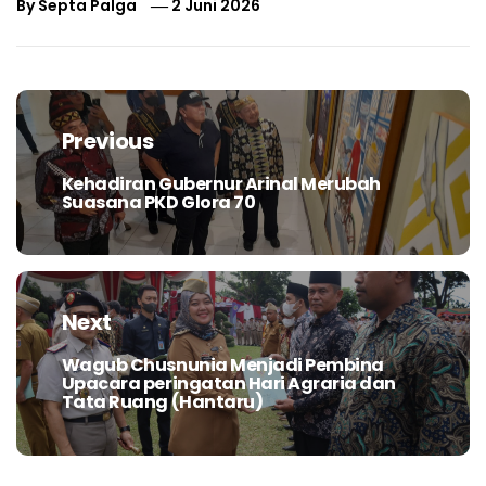
By
Septa Palga
2 Juni 2026
Navigasi
pos
Previous
Kehadiran Gubernur Arinal Merubah
Previous
Suasana PKD Glora 70
post:
Next
Wagub Chusnunia Menjadi Pembina
Next
Upacara peringatan Hari Agraria dan
post:
Tata Ruang (Hantaru)