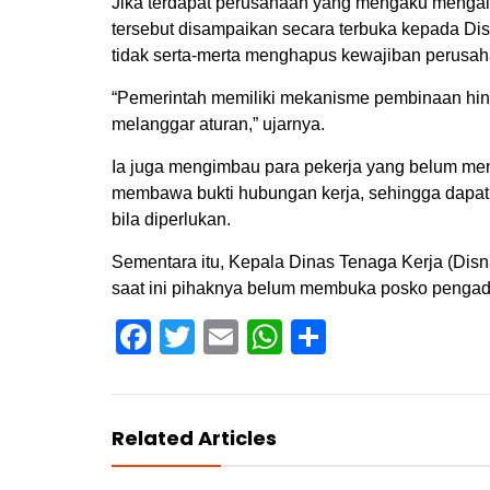
Jika terdapat perusahaan yang mengaku mengala
tersebut disampaikan secara terbuka kepada Di
tidak serta-merta menghapus kewajiban perus
“Pemerintah memiliki mekanisme pembinaan hing
melanggar aturan,” ujarnya.
Ia juga mengimbau para pekerja yang belum me
membawa bukti hubungan kerja, sehingga dapat d
bila diperlukan.
Sementara itu, Kepala Dinas Tenaga Kerja (Dis
saat ini pihaknya belum membuka posko pengad
Facebook
Twitter
Email
WhatsApp
Share
Related Articles