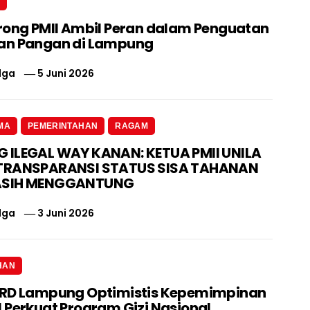
N
rong PMII Ambil Peran dalam Penguatan
an Pangan di Lampung
lga
5 Juni 2026
MA
PEMERINTAHAN
RAGAM
ILEGAL WAY KANAN: KETUA PMII UNILA
TRANSPARANSI STATUS SISA TAHANAN
ASIH MENGGANTUNG
lga
3 Juni 2026
HAN
PRD Lampung Optimistis Kepemimpinan
 Perkuat Program Gizi Nasional