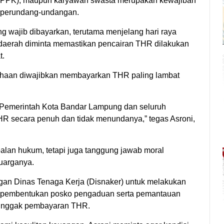
(PPPK), maupun karyawan swasta merupakan kewajiban
n perundang-undangan.
 wajib dibayarkan, terutama menjelang hari raya
aerah diminta memastikan pencairan THR dilakukan
t.
sahaan diwajibkan membayarkan THR paling lambat
Pemerintah Kota Bandar Lampung dan seluruh
R secara penuh dan tidak menundanya,” tegas Asroni,
oalan hukum, tetapi juga tanggung jawab moral
luarganya.
gan Dinas Tenaga Kerja (Disnaker) untuk melakukan
 pembentukan posko pengaduan serta pemantauan
nunggak pembayaran THR.