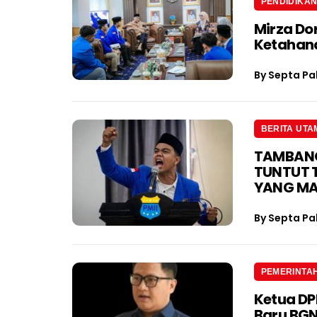
PENDIDIKA
Mirza Do
Ketahan
By
Septa Pa
BERITA UTA
TAMBANG 
TUNTUT 
YANG M
By
Septa Pa
PEMERINTA
Ketua D
Baru BGN