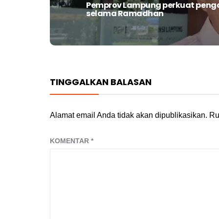
Pemprov Lampung perkuat peng
Next
selama Ramadhan
post:
TINGGALKAN BALASAN
Alamat email Anda tidak akan dipublikasikan.
Ru
KOMENTAR
*