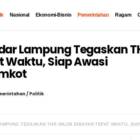
ik
Nasional
Ekonomi-Bisnis
Pemerintahan
Ragam
O
ndar Lampung Tegaskan T
t Waktu, Siap Awasi
emkot
merintahan
/
Politik
LAMPUNG TEGASKAN THR WAJIB DIBAYAR TEPAT WAKTU, SI