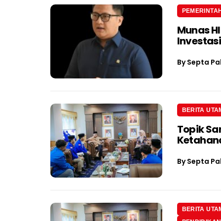
PEMERINTA
Munas H
Investas
By
Septa Pa
BERITA UTA
Topik Sa
Ketahan
By
Septa Pa
BERITA UTA