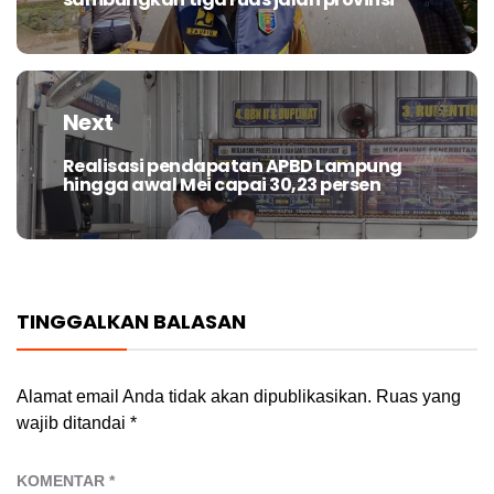
post:
Next
Realisasi pendapatan APBD Lampung
Next
hingga awal Mei capai 30,23 persen
post:
TINGGALKAN BALASAN
Alamat email Anda tidak akan dipublikasikan.
Ruas yang
wajib ditandai
*
KOMENTAR
*