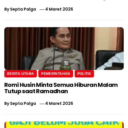
By
Septa Palga
4 Maret 2026
BERITA UTAMA
PEMERINTAHAN
POLITIK
Romi Husin Minta Semua Hiburan Malam
Tutup saat Ramadhan
By
Septa Palga
4 Maret 2026