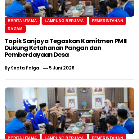
BERITA UTAMA
LAMPUNG BERJAYA
PEMERINTAHAN
RAGAM
Topik Sanjaya Tegaskan Komitmen PMII
Dukung Ketahanan Pangan dan
Pemberdayaan Desa
By
Septa Palga
5 Juni 2026
BERITA UTAMA
LAMPUNG BERJAYA
PEMERINTAHAN