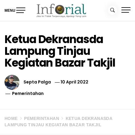
Skip
to
MENU
content
Inforial
Jika Ini Tidak Terpercaya, Apalagi yang Lain
Ketua Dekranasda
Lampung Tinjau
Kegiatan Bazar Takjil
Septa Palga
10 April 2022
Pemerintahan
HOME
PEMERINTAHAN
KETUA DEKRANASDA
LAMPUNG TINJAU KEGIATAN BAZAR TAKJIL