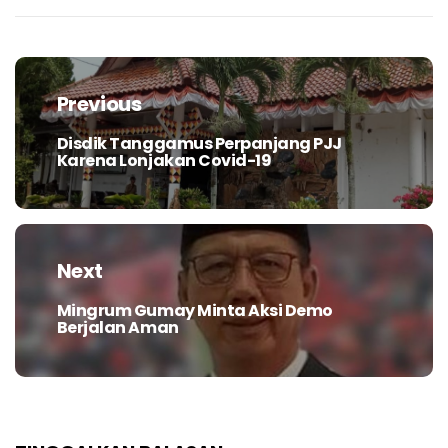
Navigasi
pos
Previous
Disdik Tanggamus Perpanjang PJJ
Previous
Karena Lonjakan Covid-19
post:
Next
Mingrum Gumay Minta Aksi Demo
Next
Berjalan Aman
post: