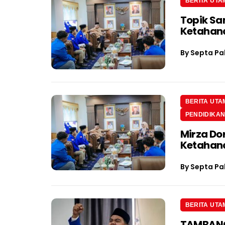
BERITA UTA
Topik Sa
Ketahan
By
Septa Pa
BERITA UTA
PENDIDIKA
Mirza Do
Ketahan
By
Septa Pa
BERITA UTA
TAMBANG 