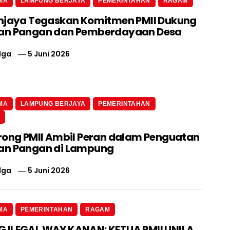
MA
LAMPUNG BERJAYA
PEMERINTAHAN
RAGAM
njaya Tegaskan Komitmen PMII Dukung
an Pangan dan Pemberdayaan Desa
lga
5 Juni 2026
MA
LAMPUNG BERJAYA
PEMERINTAHAN
N
rong PMII Ambil Peran dalam Penguatan
an Pangan di Lampung
lga
5 Juni 2026
MA
PEMERINTAHAN
RAGAM
ILEGAL WAY KANAN: KETUA PMII UNILA