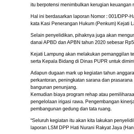
itu berpotensi menimbulkan kerugian keuangan n
Hal ini berdasarkan laporan Nomor : 001/DPP-H
kata Kasi Penerangan Hukum (Penkum) Kejati L
Selain penyelidikan, pihaknya juga akan mengum
danai APBD dan APBN tahun 2020 sebesar Rp54 
Kejati Lampung akan melakukan pemanggilan t
serta Kepala Bidang di Dinas PUPR untuk dimint
Adapun dugaan mark up kegiatan tahun anggaran
perkantoran, peningkatan sarana dan prasarana
bangunan penunjang.
Kemudian biaya program rehap atau pemilihar
pengelolaan irigasi rawa. Pengembangan kinerj
pembangunan gedung dan tata ruang.
“Seluruh kegiatan itu akan kita lakukan penyelid
laporan LSM DPP Hati Nurani Rakyat Jaya (Hanu