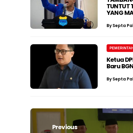
TUNTUT 
YANG M
By
Septa Pa
PEMERINTA
Ketua D
Baru BGN
By
Septa Pa
Navigasi
pos
Previous