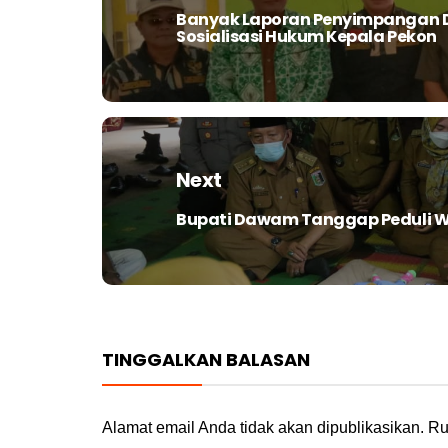
Banyak Laporan Penyimpangan D
Previous
Sosialisasi Hukum Kepala Pekon
post:
Next
Bupati Dawam Tanggap Peduli 
Next
post:
TINGGALKAN BALASAN
Alamat email Anda tidak akan dipublikasikan.
Ru