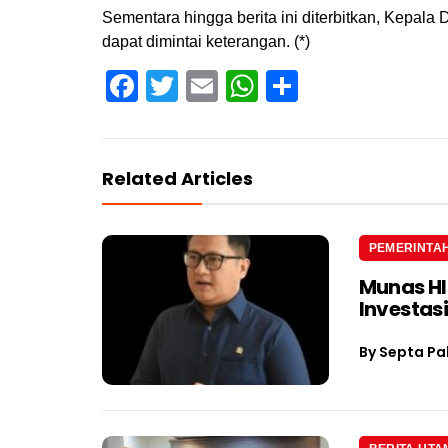
Sementara hingga berita ini diterbitkan, Kepa
dapat dimintai keterangan. (*)
Facebook
Twitter
Email
WhatsApp
Share
Related Articles
PEMERINTA
Munas H
Investas
By
Septa Pa