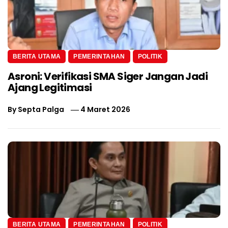
BERITA UTAMA
PEMERINTAHAN
POLITIK
Asroni: Verifikasi SMA Siger Jangan Jadi
Ajang Legitimasi
By
Septa Palga
4 Maret 2026
BERITA UTAMA
PEMERINTAHAN
POLITIK