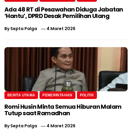
Ada 48 RT di Pesawahan Diduga Jabatan
‘Hantu’, DPRD Desak Pemilihan Ulang
By
Septa Palga
4 Maret 2026
BERITA UTAMA
PEMERINTAHAN
POLITIK
Romi Husin Minta Semua Hiburan Malam
Tutup saat Ramadhan
By
Septa Palga
4 Maret 2026