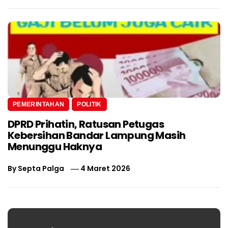
PEMERINTAHAN
POLITIK
DPRD Prihatin, Ratusan Petugas
Kebersihan Bandar Lampung Masih
Menunggu Haknya
By
Septa Palga
4 Maret 2026
Navigasi
pos