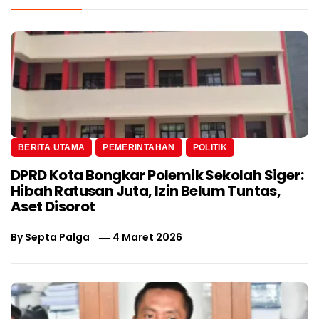
BERITA UTAMA
PEMERINTAHAN
POLITIK
DPRD Kota Bongkar Polemik Sekolah Siger:
Hibah Ratusan Juta, Izin Belum Tuntas,
Aset Disorot
By
Septa Palga
4 Maret 2026