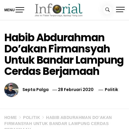
Skip
to
MENU
content
Inforial
Jika Ini Tidak Terpercaya, Apalagi yang Lain
Habib Abdurahman
Do’akan Firmansyah
Untuk Bandar Lampung
Cerdas Berjamaah
Septa Palga
28 Februari 2020
Politik
HOME
POLITIK
HABIB ABDURAHMAN DO’AKAN
FIRMANSYAH UNTUK BANDAR LAMPUNG CERDAS