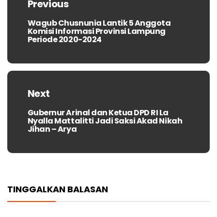
Previous
Wagub Chusnunia Lantik 5 Anggota
Previous
Komisi Informasi Provinsi Lampung
post:
Periode 2020-2024
Next
Gubernur Arinal dan Ketua DPD RI La
Next
Nyalla Mattalitti Jadi Saksi Akad Nikah
post:
Jihan – Arya
TINGGALKAN BALASAN