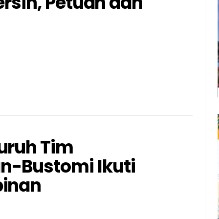
ersih, Petuah dan
uruh Tim
-Bustomi Ikuti
binan