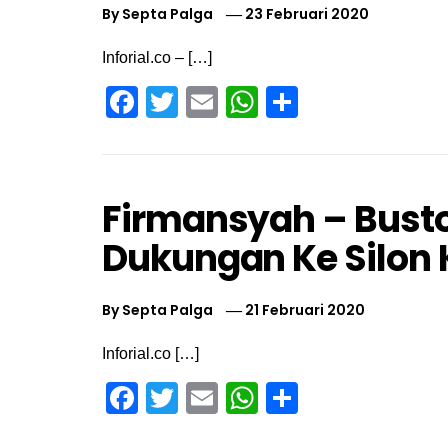
By
Septa Palga
23 Februari 2020
Inforial.co – […]
Facebook
Twitter
Email
WhatsApp
Share
Firmansyah – Bust
Dukungan Ke Silon
By
Septa Palga
21 Februari 2020
Inforial.co […]
Facebook
Twitter
Email
WhatsApp
Share