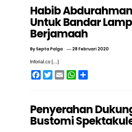
Habib Abdurahman
Untuk Bandar Lamp
Berjamaah
By
Septa Palga
28 Februari 2020
Inforial.co […]
Facebook
Twitter
Email
WhatsApp
Share
Penyerahan Dukun
Bustomi Spektakul