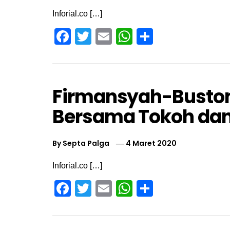
Inforial.co […]
Facebook
Twitter
Email
WhatsApp
Share
Firmansyah-Busto
Bersama Tokoh da
By
Septa Palga
4 Maret 2020
Inforial.co […]
Facebook
Twitter
Email
WhatsApp
Share