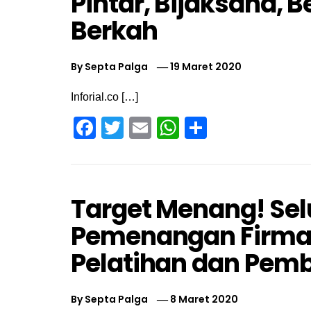
Pintar, Bijaksana, B
Berkah
By
Septa Palga
19 Maret 2020
Inforial.co […]
Facebook
Twitter
Email
WhatsApp
Share
Target Menang! Sel
Pemenangan Firman
Pelatihan dan Pem
By
Septa Palga
8 Maret 2020