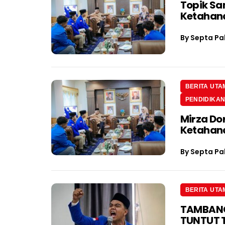
Topik Sa
Ketahan
By
Septa Pa
BERITA UTA
PENDIDIKA
Mirza Do
Ketahan
By
Septa Pa
BERITA UTA
TAMBANG 
TUNTUT 