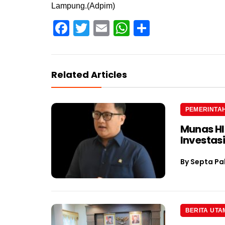
Lampung.(Adpim)
Facebook
Twitter
Email
WhatsApp
Share
Related Articles
PEMERINTA
Munas H
Investas
By
Septa Pa
BERITA UTA