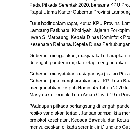
Pada Pilkada Serentak 2020, bersama KPU Prov
Rapat Utama Kantor Gubernur Provinsi Lampung,
Turut hadir dalam rapat, Ketua KPU Provinsi L
Lampung Fatikhatul Khoiriyah, Jajaran Forkopi
Irwan S. Marpaung, Kepala Dinas Kominfotik Pr
Kesehatan Reihana, Kepala Dinas Perhubung
Gubernur mengatakan, masyarakat diharapkan m
di tengah pandemi ini, dan tetap mengindahkan 
Gubernur menyatakan kesiapannya jikalau Pilkada
Gubernur juga mengharapkan agar KPU dan Bawa
mengindahkan Pergub Nomor 45 Tahun 2020 te
Masyarakat Produktif dan Aman Covid-19 di Pro
“Walaupun pilkada berlangsung di tengah pande
resiko yang akan terjadi. Jangan sampai kita m
protokol kesehatan. Kepada Bawaslu dan Ketu
menyukseskan pilkada serentak ini,” ungkap Gub