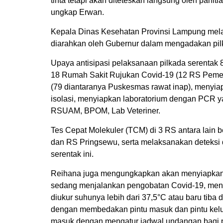
tinta tetapi akan diteteskan langsung oleh panitia
ungkap Erwan.
Kepala Dinas Kesehatan Provinsi Lampung mel
diarahkan oleh Gubernur dalam mengadakan pilk
Upaya antisipasi pelaksanaan pilkada serentak
18 Rumah Sakit Rujukan Covid-19 (12 RS Peme
(79 diantaranya Puskesmas rawat inap), menyi
isolasi, menyiapkan laboratorium dengan PCR y
RSUAM, BPOM, Lab Veteriner.
Tes Cepat Molekuler (TCM) di 3 RS antara lain
dan RS Pringsewu, serta melaksanakan deteksi d
serentak ini.
Reihana juga mengungkapkan akan menyiapkan 
sedang menjalankan pengobatan Covid-19, menyi
diukur suhunya lebih dari 37,5°C atau baru tiba 
dengan membedakan pintu masuk dan pintu kelu
masuk dengan mengatur jadwal undangan bagi pa