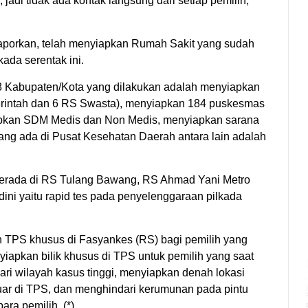
, jadi tidak ada kontak langsung dari setiap pemilih,”
aporkan, telah menyiapkan Rumah Sakit yang sudah
ada serentak ini.
 8 Kabupaten/Kota yang dilakukan adalah menyiapkan
rintah dan 6 RS Swasta), menyiapkan 184 puskesmas
apkan SDM Medis dan Non Medis, menyiapkan sarana
ang ada di Pusat Kesehatan Daerah antara lain adalah
 berada di RS Tulang Bawang, RS Ahmad Yani Metro
ini yaitu rapid tes pada penyelenggaraan pilkada
TPS khusus di Fasyankes (RS) bagi pemilih yang
apkan bilik khusus di TPS untuk pemilih yang saat
dari wilayah kasus tinggi, menyiapkan denah lokasi
ar di TPS, dan menghindari kerumunan pada pintu
ra pemilih. (*)