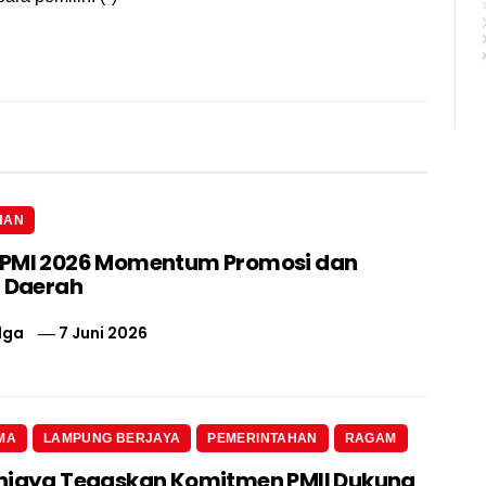
HAN
IPMI 2026 Momentum Promosi dan
i Daerah
lga
7 Juni 2026
MA
LAMPUNG BERJAYA
PEMERINTAHAN
RAGAM
njaya Tegaskan Komitmen PMII Dukung