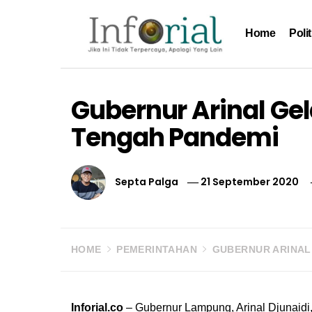
Skip
to
Home
Polit
content
Inforial
Jika Ini Tidak Terpercaya, Apalagi yang Lain
Gubernur Arinal Gela
Tengah Pandemi
Septa Palga
21 September 2020
HOME
PEMERINTAHAN
GUBERNUR ARINAL
Inforial.co
– Gubernur Lampung, Arinal Djunaidi