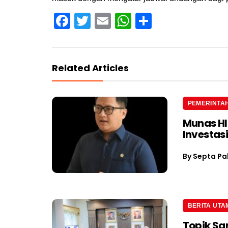
Facebook
Twitter
Email
WhatsApp
Share
Related Articles
PEMERINTA
Munas H
Investas
By
Septa Pa
BERITA UTA
Topik Sa