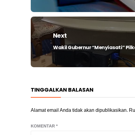
post:
Next
Wakil Gubernur “Menyiasati” Pi
Next
post:
TINGGALKAN BALASAN
Alamat email Anda tidak akan dipublikasikan.
Ru
KOMENTAR
*