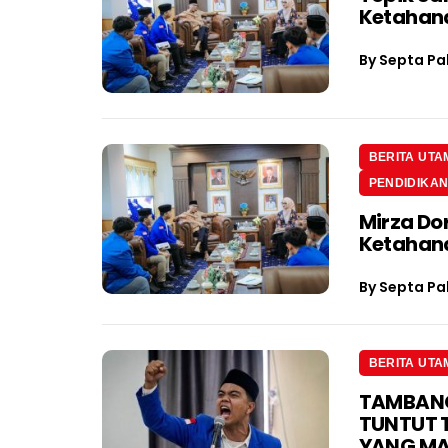
Ketahan
By
Septa Pa
BERITA UTA
PENDIDIKA
Mirza Do
Ketahan
By
Septa Pa
BERITA UTA
TAMBANG 
TUNTUT 
YANG M