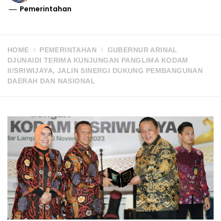
Pemerintahan
HOME
PEMERINTAHAN
GUBERNUR ARINAL
DJUNAIDI TERIMA KUNJUNGAN PANGLIMA KODAM
II/SRIWIJAYA, JALIN SINERGI DUKUNG PEMBANGUNAN
DAERAH DAN NASIONAL