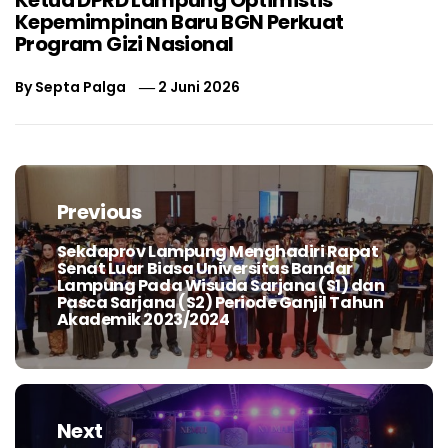
Kepemimpinan Baru BGN Perkuat
Program Gizi Nasional
By
Septa Palga
2 Juni 2026
Navigasi
pos
Previous
Sekdaprov Lampung Menghadiri Rapat
Previous
Senat Luar Biasa Universitas Bandar
post:
Lampung Pada Wisuda Sarjana (S1) dan
Pasca Sarjana (S2) Periode Ganjil Tahun
Akademik 2023/2024
Next