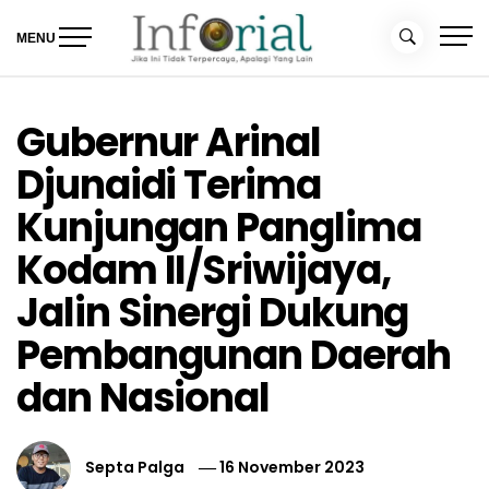
Skip
to
MENU
content
Inforial
Jika Ini Tidak Terpercaya, Apalagi yang Lain
Gubernur Arinal
Djunaidi Terima
Kunjungan Panglima
Kodam II/Sriwijaya,
Jalin Sinergi Dukung
Pembangunan Daerah
dan Nasional
Septa Palga
16 November 2023