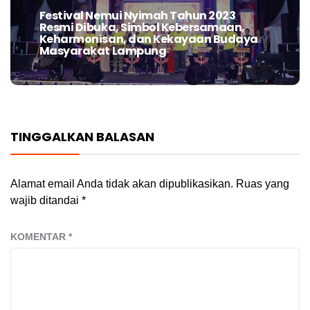
Festival Nemui Nyimah Tahun 2023
Next
Resmi Dibuka, Simbol Kebersamaan,
post:
Keharmonisan, dan Kekayaan Budaya
Masyarakat Lampung
TINGGALKAN BALASAN
Alamat email Anda tidak akan dipublikasikan.
Ruas yang
wajib ditandai
*
KOMENTAR
*