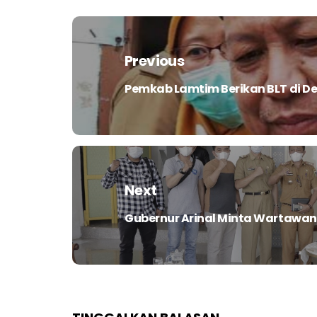
Navigasi
pos
Previous
Pemkab Lamtim Berikan BLT di De
Previous
post:
Next
Gubernur Arinal Minta Wartawan 
Next
post: