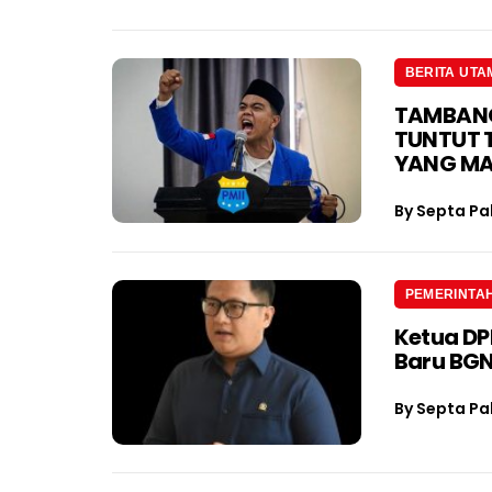
BERITA UTA
TAMBANG 
TUNTUT 
YANG M
By
Septa Pa
PEMERINTA
Ketua D
Baru BGN
By
Septa Pa