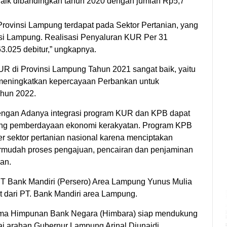
t naik dibandingkan tahun 2020 dengan jumlah Rp5,7
rovinsi Lampung terdapat pada Sektor Pertanian, yang
si Lampung. Realisasi Penyaluran KUR Per 31
3.025 debitur,” ungkapnya.
R di Provinsi Lampung Tahun 2021 sangat baik, yaitu
 meningkatkan kepercayaan Perbankan untuk
ahun 2022.
dengan Adanya integrasi program KUR dan KPB dapat
ung pemberdayaan ekonomi kerakyatan. Program KPB
r sektor pertanian nasional karena menciptakan
rmudah proses pengajuan, pencairan dan penjaminan
an.
T Bank Mandiri (Persero) Area Lampung Yunus Mulia
t dari PT. Bank Mandiri area Lampung.
ama Himpunan Bank Negara (Himbara) siap mendukung
 arahan Gubernur Lampung Arinal Djunaidi.