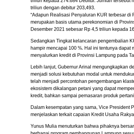
triliun kepada 274.684 Debitur. Jumlah tersebu
triliun dengan debitur 203,493.
“Adapun Realisasi Penyaluran KUR terbesar di P
merupakan basis utama perekonomian di Provin
Desember 2021 sebesar Rp 4,5 triliun kepada 16
Sedangkan Tingkat kelancaran pengembalian KU
hampir mencapai 100 %. Hal ini tentunya dapat
menyalurkan kredit di Provinsi Lampung pada T
Lebih lanjut, Gubernur Arinal mengungkapkan 
menjadi solusi kebutuhan modal untuk menduk
telah menjadi percontohan pengembangan klaste
ekosistem dikalangan petani yang dapat mempe
kredit, bahkan sampai pemasaran produk pertani
Dalam kesempatan yang sama, Vice President P
menjelaskan terkait capaian Kredit Usaha Rakya
Yunus Mulia menuturkan bahwa pihaknya bers
berbagai program pembangunan Lampung sesuai