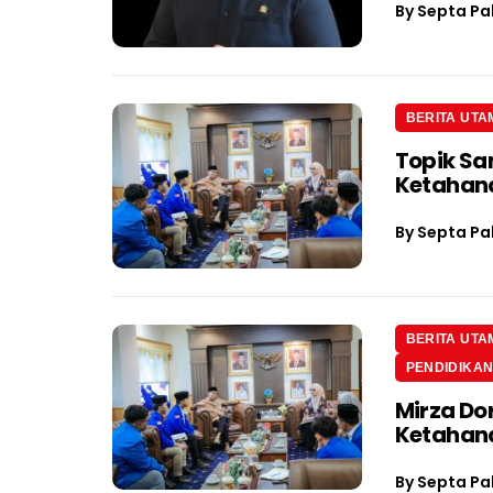
By
Septa Pa
BERITA UTA
Topik Sa
Ketahan
By
Septa Pa
BERITA UTA
PENDIDIKA
Mirza Do
Ketahan
By
Septa Pa