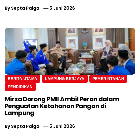
By
Septa Palga
5 Juni 2026
BERITA UTAMA
LAMPUNG BERJAYA
PEMERINTAHAN
PENDIDIKAN
Mirza Dorong PMII Ambil Peran dalam
Penguatan Ketahanan Pangan di
Lampung
By
Septa Palga
5 Juni 2026