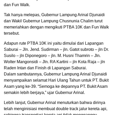
dan Fun Walk.
Tak hanya melepas, Gubernur Lampung Arinal Djunaidi
dan Wakil Gubernur Lampung Chusnunia Chalim turut
memeriahkan dengan mengikuti PTBA 10K dan Fun Walk
tersebut.
Adapun rute PTBA 10K ini yaitu dimulai dari Lapangan
Saburai – Jln. Jend. Sudirman – jln. Gatot subroto – jln Dr.
Susilo – jln Diponegoro – jln. M. Husni Thamrin – Jln.
Wolter Mangonsidi – Jln. RA Kartini – jln Kota Raja – jln
Raden Intan dan Finish di Lapangan Saburai.
Dalam sambutannya, Gubernur Lampung Arinal Djunaidi
menyampaikan selamat Hari Ulang Tahun untuk PT. Bukit
Asam yang ke-39. “Semoga ke depannya PT. Bukit Asam
semakin lebih berjaya,” ujar Gubernur Arinal.
Lebih lanjut, Gubernur Arinal menuturkan bahwa dirinya
telah menginisiasi membuat double track jalur kereta api,
sehingga transportasi kereta api tidak mengganggu