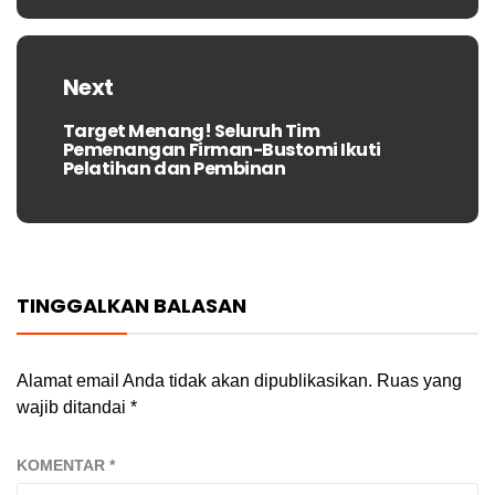
Next
Target Menang! Seluruh Tim
Next
Pemenangan Firman-Bustomi Ikuti
post:
Pelatihan dan Pembinan
TINGGALKAN BALASAN
Alamat email Anda tidak akan dipublikasikan.
Ruas yang
wajib ditandai
*
KOMENTAR
*