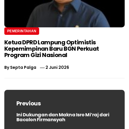
PEMERINTAHAN
Ketua DPRD Lampung Optimistis
Kepemimpinan Baru BGN Perkuat
Program Gizi Nasional
By
Septa Palga
2 Juni 2026
Navigasi
pos
Previous
Ini Dukungan dan Makna Isro Mi’raj dari
Previous
Bacalon Firmansyah
post: