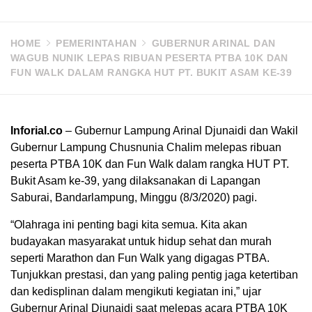
HOME
PEMERINTAHAN
GUBERNUR ARINAL DAN
WAGUB NUNIK LEPAS RIBUAN PESERTA PTBA 10K DAN
FUN WALK DALAM RANGKA HUT PT. BUKIT ASAM KE-39
Inforial.co
– Gubernur Lampung Arinal Djunaidi dan Wakil
Gubernur Lampung Chusnunia Chalim melepas ribuan
peserta PTBA 10K dan Fun Walk dalam rangka HUT PT.
Bukit Asam ke-39, yang dilaksanakan di Lapangan
Saburai, Bandarlampung, Minggu (8/3/2020) pagi.
“Olahraga ini penting bagi kita semua. Kita akan
budayakan masyarakat untuk hidup sehat dan murah
seperti Marathon dan Fun Walk yang digagas PTBA.
Tunjukkan prestasi, dan yang paling pentig jaga ketertiban
dan kedisplinan dalam mengikuti kegiatan ini,” ujar
Gubernur Arinal Djunaidi saat melepas acara PTBA 10K