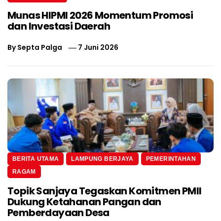
Munas HIPMI 2026 Momentum Promosi
dan Investasi Daerah
By
Septa Palga
7 Juni 2026
BERITA UTAMA
LAMPUNG BERJAYA
PEMERINTAHAN
RAGAM
Topik Sanjaya Tegaskan Komitmen PMII
Dukung Ketahanan Pangan dan
Pemberdayaan Desa