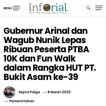
Skip
to
MENU
content
Inforial
Jika Ini Tidak Terpercaya, Apalagi yang Lain
Gubernur Arinal dan
Wagub Nunik Lepas
Ribuan Peserta PTBA
10K dan Fun Walk
dalam Rangka HUT PT.
Bukit Asam ke-39
Septa Palga
8 Maret 2020
Pemerintahan