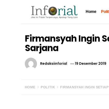
Skip
to
Home
Polit
content
Inforial
Jika Ini Tidak Terpercaya, Apalagi yang Lain
Firmansyah Ingin S
Sarjana
Redaksiinforial
19 Desember 2019
HOME
POLITIK
FIRMANSYAH INGIN SETIA