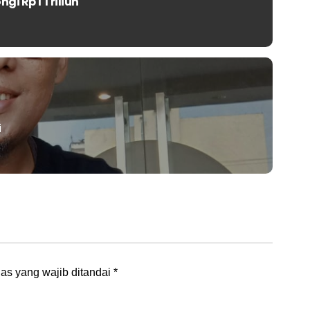
i Rp 1 Triliun
i
as yang wajib ditandai
*