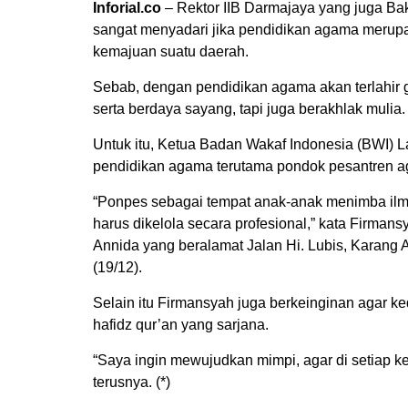
Inforial.co
– Rektor IIB Darmajaya yang juga Ba
sangat menyadari jika pendidikan agama merupa
kemajuan suatu daerah.
Sebab, dengan pendidikan agama akan terlahir
serta berdaya sayang, tapi juga berakhlak mulia.
Untuk itu, Ketua Badan Wakaf Indonesia (BWI) 
pendidikan agama terutama pondok pesantren aga
“Ponpes sebagai tempat anak-anak menimba il
harus dikelola secara profesional,” kata Firma
Annida yang beralamat Jalan Hi. Lubis, Karang
(19/12).
Selain itu Firmansyah juga berkeinginan agar k
hafidz qur’an yang sarjana.
“Saya ingin mewujudkan mimpi, agar di setiap ke
terusnya. (*)