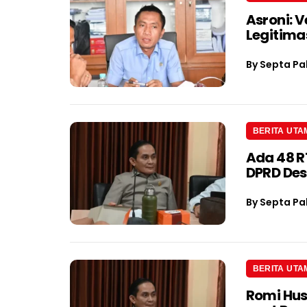
Asroni: V
Legitima
By
Septa Pa
BERITA UTA
Ada 48 R
DPRD Des
By
Septa Pa
BERITA UTA
Romi Hus