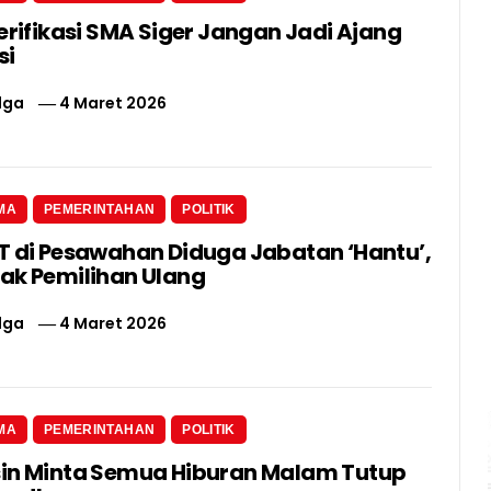
erifikasi SMA Siger Jangan Jadi Ajang
si
lga
4 Maret 2026
MA
PEMERINTAHAN
POLITIK
T di Pesawahan Diduga Jabatan ‘Hantu’,
ak Pemilihan Ulang
lga
4 Maret 2026
MA
PEMERINTAHAN
POLITIK
in Minta Semua Hiburan Malam Tutup