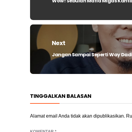
Wow! Sebulan Mafia Migas Kantong
Previous
post:
Next
Jangan Sampai Seperti Way Dad
Next
post:
TINGGALKAN BALASAN
Alamat email Anda tidak akan dipublikasikan.
Ru
KOMENTAR
*