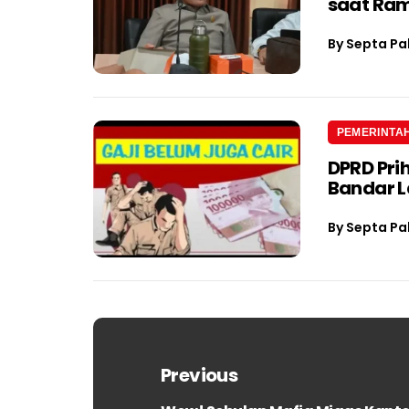
saat Ra
By
Septa Pa
PEMERINTA
DPRD Pri
Bandar 
By
Septa Pa
Navigasi
pos
Previous