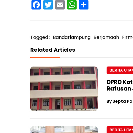
Facebook
Twitter
Email
WhatsApp
Share
Tagged :
Bandarlampung
Berjamaah
Firm
Related Articles
BERITA UTA
DPRD Kot
Ratusan J
By
Septa Pa
BERITA UTA