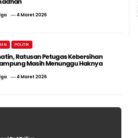
madhan
lga
4 Maret 2026
HAN
POLITIK
hatin, Ratusan Petugas Kebersihan
Lampung Masih Menunggu Haknya
lga
4 Maret 2026