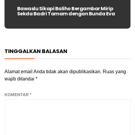
Bawaslu Sikapi Baliho Bergambar Mirip
Next
Sekda Badri Tamam dengan Bunda Eva
post:
TINGGALKAN BALASAN
Alamat email Anda tidak akan dipublikasikan.
Ruas yang
wajib ditandai
*
KOMENTAR
*