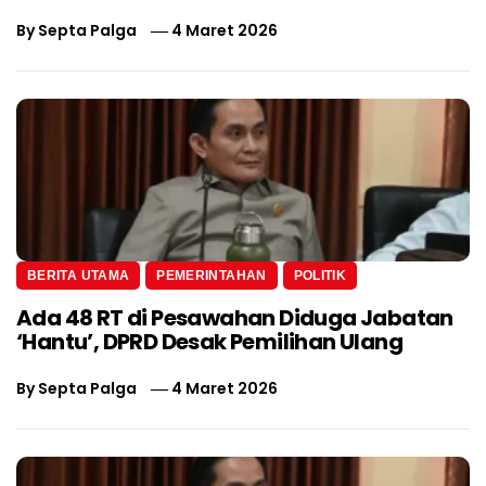
By
Septa Palga
4 Maret 2026
BERITA UTAMA
PEMERINTAHAN
POLITIK
Ada 48 RT di Pesawahan Diduga Jabatan
‘Hantu’, DPRD Desak Pemilihan Ulang
By
Septa Palga
4 Maret 2026