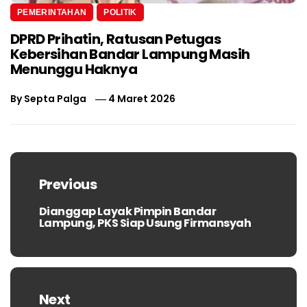
PEMERINTAHAN
POLITIK
DPRD Prihatin, Ratusan Petugas
Kebersihan Bandar Lampung Masih
Menunggu Haknya
By
Septa Palga
4 Maret 2026
Navigasi
pos
Previous
Dianggap Layak Pimpin Bandar
Previous
Lampung, PKS Siap Usung Firmansyah
post:
Next