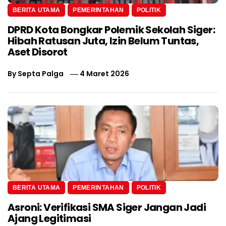
BERITA UTAMA
PEMERINTAHAN
POLITIK
DPRD Kota Bongkar Polemik Sekolah Siger:
Hibah Ratusan Juta, Izin Belum Tuntas,
Aset Disorot
By
Septa Palga
4 Maret 2026
BERITA UTAMA
PEMERINTAHAN
POLITIK
Asroni: Verifikasi SMA Siger Jangan Jadi
Ajang Legitimasi