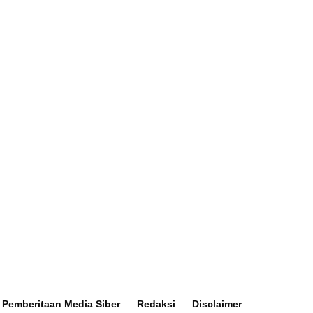
Dua Menteri Jokowi
JTTS
Pemberitaan Media Siber
Redaksi
Disclaimer
ga
Terpukau UMKM
Area