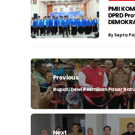
PMII KOM
DPRD Pro
DEMOKRA
By
Septa Pa
Navigasi
pos
Previous
Bupati Dewi Resmikan Pasar Batu
Previous
post:
Next