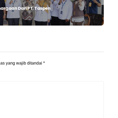
argaan Dari PT. Taspen
as yang wajib ditandai
*