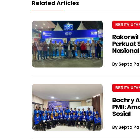
Related Articles
BERITA UTA
Rakorwil
Perkuat 
Nasional
By
Septa Pa
BERITA UTA
Bachry A
PMII: Am
Sosial
By
Septa Pa