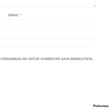
EMAIL
*
DA PERAMBAN INI UNTUK KOMENTAR SAYA BERIKUTNYA.
Survey Rakata DPR RI
Pemilu 2024, Calon
Pedoman 
Lampung 2, Ketua AMPG
Legislatif PKB Didu