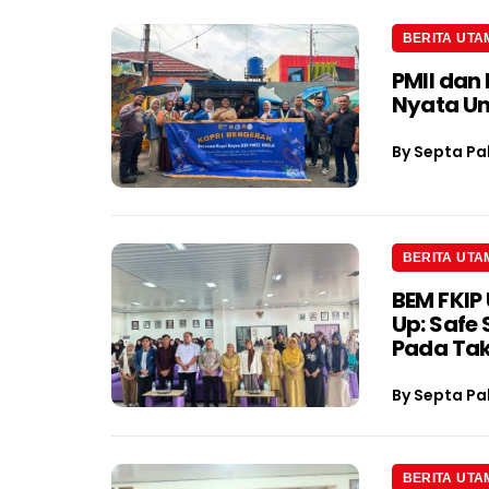
BERITA UTA
PMII dan
Nyata U
By
Septa Pa
BERITA UTA
BEM FKIP 
Up: Safe
Pada Tak
By
Septa Pa
BERITA UTA