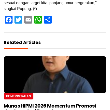
sesuai dengan target kita, panjang umur pergerakan,”
singkat Pupung. (*)
Facebook
Twitter
Email
WhatsApp
Share
Related Articles
PEMERINTAHAN
Munas HIPMI 2026 Momentum Promosi