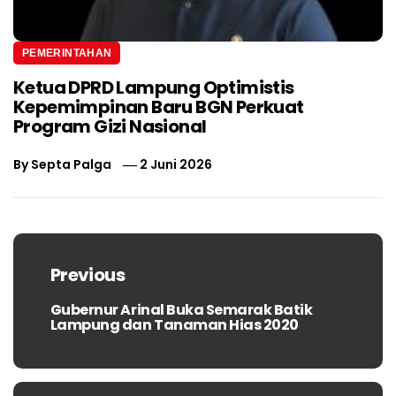
PEMERINTAHAN
Ketua DPRD Lampung Optimistis
Kepemimpinan Baru BGN Perkuat
Program Gizi Nasional
By
Septa Palga
2 Juni 2026
Navigasi
pos
Previous
Gubernur Arinal Buka Semarak Batik
Previous
Lampung dan Tanaman Hias 2020
post: