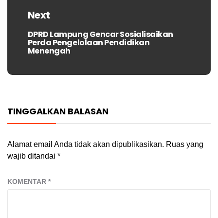
Next
DPRD Lampung Gencar Sosialisaikan
Next
Perda Pengelolaan Pendidikan
post:
Menengah
TINGGALKAN BALASAN
Alamat email Anda tidak akan dipublikasikan.
Ruas yang
wajib ditandai
*
KOMENTAR
*