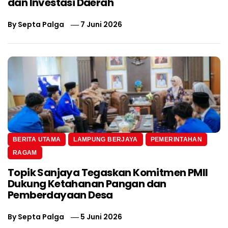
dan Investasi Daerah
By
Septa Palga
7 Juni 2026
BERITA UTAMA
LAMPUNG BERJAYA
PEMERINTAHAN
RAGAM
Topik Sanjaya Tegaskan Komitmen PMII
Dukung Ketahanan Pangan dan
Pemberdayaan Desa
By
Septa Palga
5 Juni 2026