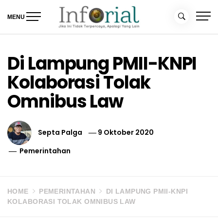
Skip
to
MENU
content
Inforial
Jika Ini Tidak Terpercaya, Apalagi yang Lain
Di Lampung PMII-KNPI
Kolaborasi Tolak
Omnibus Law
Septa Palga
9 Oktober 2020
Pemerintahan
HOME
PEMERINTAHAN
DI LAMPUNG PMII-KNPI
KOLABORASI TOLAK OMNIBUS LAW