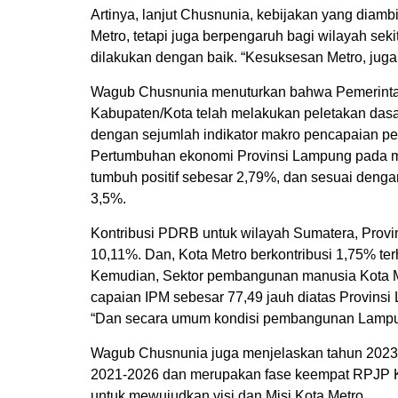
Artinya, lanjut Chusnunia, kebijakan yang diam
Metro, tetapi juga berpengaruh bagi wilayah sek
dilakukan dengan baik. “Kesuksesan Metro, jug
Wagub Chusnunia menuturkan bahwa Pemerinta
Kabupaten/Kota telah melakukan peletakan das
dengan sejumlah indikator makro pencapaian p
Pertumbuhan ekonomi Provinsi Lampung pada m
tumbuh positif sebesar 2,79%, dan sesuai deng
3,5%.
Kontribusi PDRB untuk wilayah Sumatera, Provin
10,11%. Dan, Kota Metro berkontribusi 1,75% 
Kemudian, Sektor pembangunan manusia Kota Me
capaian IPM sebesar 77,49 jauh diatas Provinsi
“Dan secara umum kondisi pembangunan Lampung
Wagub Chusnunia juga menjelaskan tahun 2023
2021-2026 dan merupakan fase keempat RPJP Kot
untuk mewujudkan visi dan Misi Kota Metro.