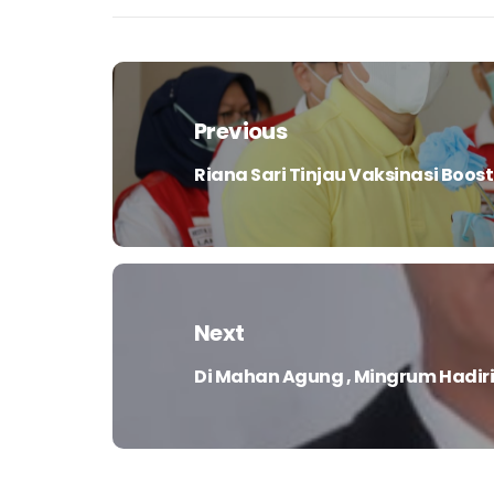
Navigasi
pos
Previous
Riana Sari Tinjau Vaksinasi Boos
Previous
post:
Next
Di Mahan Agung , Mingrum Hadir
Next
post: