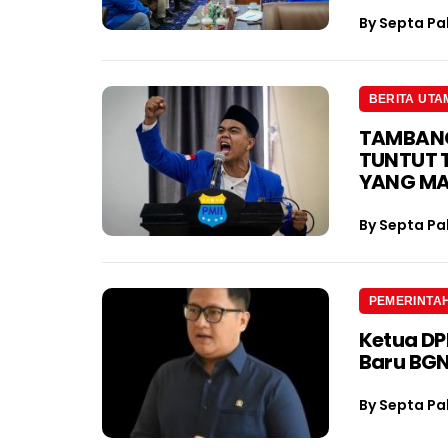
By
Septa Pa
BERITA UTA
TAMBANG 
TUNTUT 
YANG M
By
Septa Pa
PEMERINTA
Ketua D
Baru BGN
By
Septa Pa