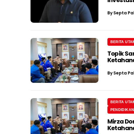
By
Septa Pa
BERITA UTA
Topik Sa
Ketahan
By
Septa Pa
BERITA UTA
PENDIDIKA
Mirza Do
Ketahan